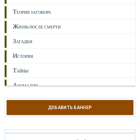
Т
ЕОРИЯ ЗАГОВОРА
Ж
ИЗНЬ ПОСЛЕ СМЕРТИ
З
АГАДКИ
И
СТОРИЯ
Т
АЙНЫ
А
НОМАЛИИ
Г
ИПОТЕЗЫ
ДОБАВИТЬ БАННЕР
Н
ЕПОЗНАННОЕ
М
ИСТИКА