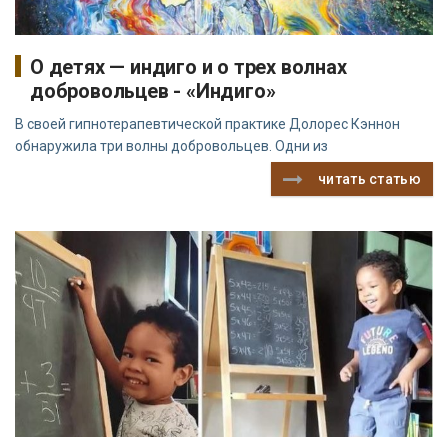
О детях — индиго и о трех волнах
добровольцев - «Индиго»
В своей гипнотерапевтической практике Долорес Кэннон
обнаружила три волны добровольцев. Одни из
читать статью