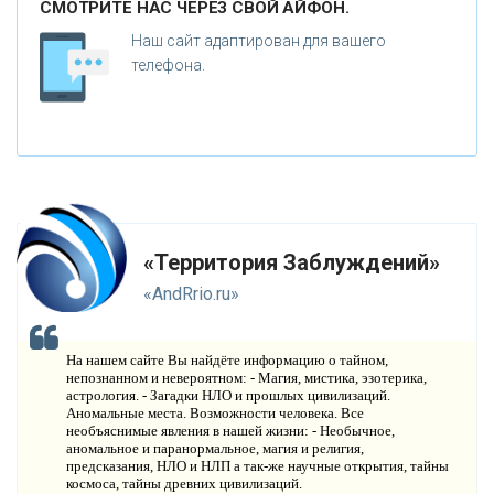
СМОТРИТЕ НАС ЧЕРЕЗ СВОЙ АЙФОН.
Р
ЕЛИГИЯ
Наш сайт адаптирован для вашего
О
телефона.
РУЖИЕ
К
АТАКЛИЗМЫ
К
ЛОНИРОВАНИЕ
Н
ОВЫЕ ТЕХНОЛОГИИ
«Территория Заблуждений»
П
РОГНОЗЫ И ПРОРОЧЕСТВА
«AndRrio.ru»
П
ЛАНЕТА ЗЕМЛЯ
На нашем сайте Вы найдёте информацию о тайном,
В
непознанном и невероятном: - Магия, мистика, эзотерика,
ИДЕО НОВОСТИ
астрология. - Загадки НЛО и прошлых цивилизаций.
Аномальные места. Возможности человека. Все
И
СТОРИЯ ОБО ВСЕМ НА СВЕТЕ
необъяснимые явления в нашей жизни: - Необычное,
аномальное и паранормальное, магия и религия,
предсказания, НЛО и НЛП а так-же научные открытия, тайны
О
КОМПАНИИ
космоса, тайны древних цивилизаций.