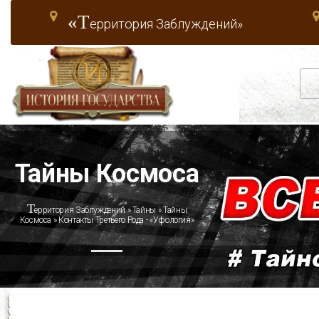
«Т
ерритория Заблуждений»
Тайны Космоса
Т
ерритория Заблуждений
»
Тайны
»
Тайны
Космоса
» Контакты Третьего Рода - «Уфология»