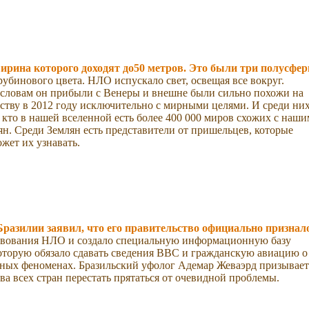
ширина которого доходят до50 метров. Это были три полусфер
убинового цвета. НЛО испускало свет, освещая все вокруг.
о словам он прибыли с Венеры и внешне были сильно похожи на
ству в 2012 году исключительно с мирными целями. И среди ни
 кто в нашей вселенной есть более 400 000 миров схожих с наши
н. Среди Землян есть представители от пришельцев, которые
жет их узнавать.
Бразилии заявил, что его правительство официально признал
твования НЛО и создало специальную информационную базу
оторую обязало сдавать сведения ВВС и гражданскую авиацию о
нных феноменах. Бразильский уфолог Адемар Жеваэрд призывает
ва всех стран перестать прятаться от очевидной проблемы.