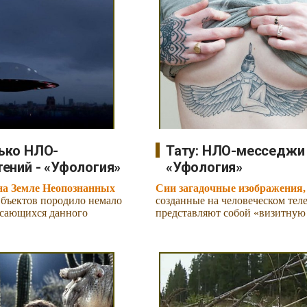
ько НЛО-
Тату: НЛО-месседжи 
ений - «Уфология»
«Уфология»
на Земле Неопознанных
Сии загадочные изображения,
бъектов породило немало
созданные на человеческом теле
асающихся данного
представляют собой «визитную