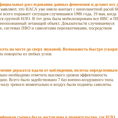
фициальные расследования данных феноменов и делают все 
аявляют, что НАСА уже имело контакт с инопланетной расой 60
 всего поражает ситуация случившаяся 1986 года, 19 мая, когда
ться группой НЛО. В тот день была мобилизирована все ВВС и 
1 неопознанный летающий объект. Доказательств случившемуся
ах, системах ПВО и самолетами перехватчиками, посредством
еть на месте до сверх звуковой. Возможность быстро ускоря
ть повороты из любых углов.
мение держатся вдали от наблюдения, полеты определенным
льно необходимо отметить высокого уровня эффективность
ции. Всего было задействовано 7 баз военно-воздушного типа.
игналу тревоги моментально в воздух были подняты самолеты.
ифровая съемка была доставлена в правительство, где НЛО