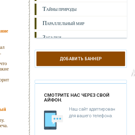
Т
АЙНЫ ПРИРОДЫ
П
АРАЛЛЕЛЬНЫЙ МИР
ание
З
АГАДКИ
зал
И
СТОРИЯ
.
ДОБАВИТЬ БАННЕР
 что
Л
ЮДИ
акие
А
орит
НОМАЛИИ
Г
ИПОТЕЗЫ
СМОТРИТЕ НАС ЧЕРЕЗ СВОЙ
АЙФОН.
Н
ЕПОЗНАННОЕ
Наш сайт адаптирован
рый
для вашего телефона.
у.
М
ИСТИКА
еча.