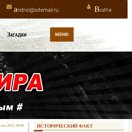
a
В
ndrio@sitemail.ru
ойти
З
МЕНЮ
АГАДКИ
-окт-2021, 00:00
ИСТОРИЧЕСКИЙ ФАКТ