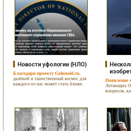
Новости уфологии (НЛО)
Нескол
изобрет
Благодаря проекту Golunoid.ru,
далёкий и таинственный космос для
Появление 
каждого из нас может стать ближе.
Летающих О
вопросов, к