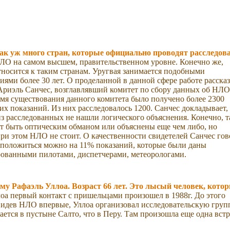
так уж много стран, которые официально проводят расследов
ЛО на самом высшем, правительственном уровне. Конечно же,
тносится к таким странам. Уругвая занимается подобными
иями более 30 лет. О проделанной в данной сфере работе расска
Ариэль Санчес, возглавлявший комитет по сбору данных об НЛО
емя существования данного комитета было получено более 2300
их показаний. Из них расследовалось 1200. Санчес докладывает,
из расследованных не нашли логического объяснения. Конечно, т
т быть оптическим обманом или объяснены еще чем либо, но
ри этом НЛО не стоит. О качественности свидетелей Санчес гов
 положиться можно на 11% показаний, которые были даны
ованными пилотами, диспетчерами, метеорологами.
ему Рафаэль Уллоа. Возраст 66 лет. Это лысый человек, кото
оа первый контакт с пришельцами произошел в 1988г. До этого
идев НЛО впервые, Уллоа организовал исследовательскую групп
ается в пустыне Салто, что в Перу. Там произошла еще одна встр