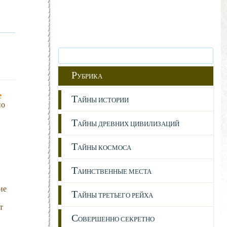
Р
УБРИКА
е
Т
АЙНЫ ИСТОРИИ
по
Т
АЙНЫ ДРЕВНИХ ЦИВИЛИЗАЦИЙ
Т
АЙНЫ КОСМОСА
Т
АИНСТВЕННЫЕ МЕСТА
ие
Т
АЙНЫ ТРЕТЬЕГО РЕЙХА
т
С
ОВЕРШЕННО СЕКРЕТНО