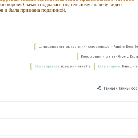
бой корову. Съемка поддалась тщательному анализу видео
ов и была признана подлинной.
Цитирование статьи, картинки - фото скриншот -
Rambler News Ser
Иллюстрация к статье -
Яндекс. Карт
Общие правила
поведения на сайте.
Есть вопросы.
Напишите
Тайны
/
Тайны Ко