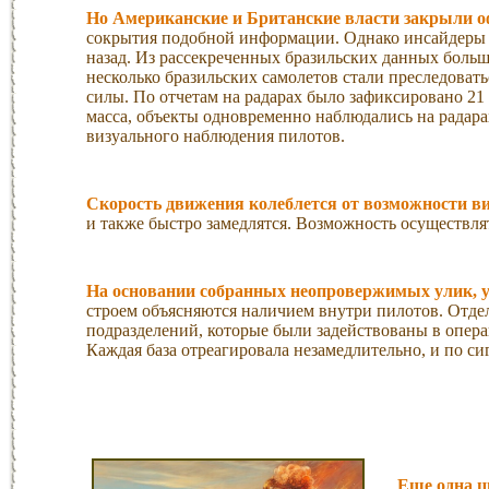
Но Американские и Британские власти закрыли о
сокрытия подобной информации. Однако инсайдеры з
назад. Из рассекреченных бразильских данных больше
несколько бразильских самолетов стали преследова
силы. По отчетам на радарах было зафиксировано 2
масса, объекты одновременно наблюдались на радар
визуального наблюдения пилотов.
Скорость движения колеблется от возможности вис
и также быстро замедлятся. Возможность осуществля
На основании собранных неопровержимых улик, у
строем объясняются наличием внутри пилотов. Отде
подразделений, которые были задействованы в опера
Каждая база отреагировала незамедлительно, и по с
Еще одна ц