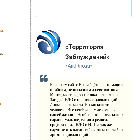
Р
ЕЛИГИЯ
О
РУЖИЕ
К
ы,
АТАКЛИЗМЫ
К
«Территория
ЛОНИРОВАНИЕ
х
м.
Заблуждений»
Н
ОВЫЕ ТЕХНОЛОГИИ
«AndRrio.ru»
П
РОГНОЗЫ И ПРОРОЧЕСТВА
На нашем сайте Вы найдёте информацию
П
о тайном, непознанном и невероятном: -
ЛАНЕТА ЗЕМЛЯ
Магия, мистика, эзотерика, астрология. -
Загадки НЛО и прошлых цивилизаций.
о
В
Аномальные места. Возможности
ИДЕО НОВОСТИ
человека. Все необъяснимые явления в
нашей жизни: - Необычное, аномальное и
И
СТОРИЯ ОБО ВСЕМ НА СВЕТЕ
паранормальное, магия и религия,
предсказания, НЛО и НЛП а так-же
научные открытия, тайны космоса, тайны
О
КОМПАНИИ
древних цивилизаций.