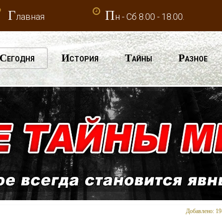
Г
П
лавная
н - Сб 8.00 - 18.00.
С
И
Т
Р
ЕГОДНЯ
СТОРИЯ
АЙНЫ
АЗНОЕ
Добавлено: 19