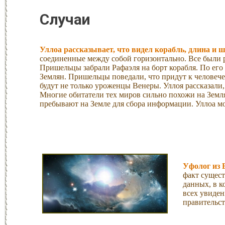
Случаи
Уллоа рассказывает, что видел корабль, длина и 
соединенные между собой горизонтально. Все были р
Пришельцы забрали Рафаэля на борт корабля. По ег
Землян. Пришельцы поведали, что придут к человече
будут не только уроженцы Венеры. Уллоя рассказали,
Многие обитатели тех миров сильно похожи на Земля
пребывают на Земле для сбора информации. Уллоа мо
Уфолог из 
факт сущес
данных, в к
всех увиде
правительст