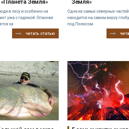
- «Планета Земля»
Земля»
юди в лесу и особенно на
Одна из самых северных частей
ают ужа с гадюкой. Опасная
находится на самом верху глобу
ется за
под Полюсом.
читать статью
чит