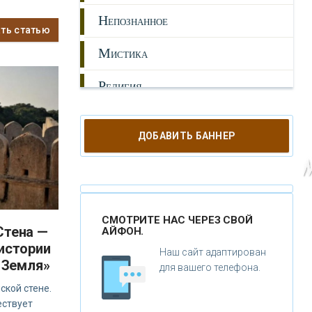
Н
ЕПОЗНАННОЕ
ать статью
М
ИСТИКА
Р
ЕЛИГИЯ
О
РУЖИЕ
ДОБАВИТЬ БАННЕР
К
АТАКЛИЗМЫ
К
ЛОНИРОВАНИЕ
Н
ОВЫЕ ТЕХНОЛОГИИ
СМОТРИТЕ НАС ЧЕРЕЗ СВОЙ
Стена —
АЙФОН.
истории
П
РОГНОЗЫ И ПРОРОЧЕСТВА
Наш сайт адаптирован
а Земля»
для вашего телефона.
П
ЛАНЕТА ЗЕМЛЯ
ской стене.
ествует