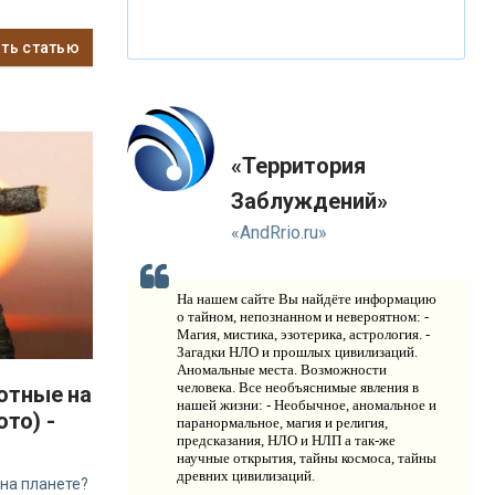
В
ИДЕО НОВОСТИ
ать статью
И
СТОРИЯ ОБО ВСЕМ НА СВЕТЕ
О
КОМПАНИИ
Н
«Территория
ОВОСТИ
Заблуждений»
К
ОНТАКТЫ
«AndRrio.ru»
На нашем сайте Вы найдёте информацию
о тайном, непознанном и невероятном: -
Магия, мистика, эзотерика, астрология. -
Загадки НЛО и прошлых цивилизаций.
Аномальные места. Возможности
человека. Все необъяснимые явления в
отные на
нашей жизни: - Необычное, аномальное и
ото) -
паранормальное, магия и религия,
предсказания, НЛО и НЛП а так-же
научные открытия, тайны космоса, тайны
древних цивилизаций.
на планете?