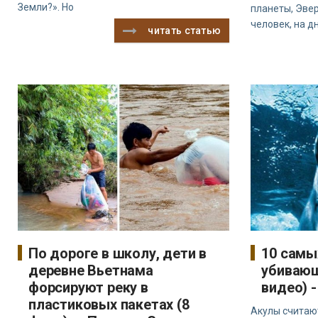
Земли?». Но
планеты, Эве
человек, на д
читать статью
По дороге в школу, дети в
10 самы
деревне Вьетнама
убивающ
форсируют реку в
видео) 
пластиковых пакетах (8
Акулы считаю