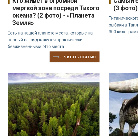
Кто живет в огромной
Самый б
мертвой зоне посреди Тихого
(3 фото
океана? (2 фото) - «Планета
Титаническог
Земля»
рыбаки в Таил
300 килограмм
Есть на нашей планете места, которые на
первый взгляд кажутся практически
безжизненными. Это места
читать статью