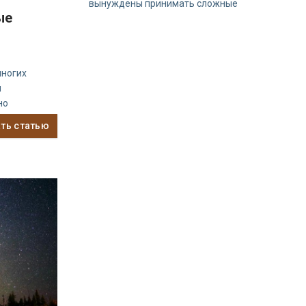
вынуждены принимать сложные
ые
многих
я
но
ать статью