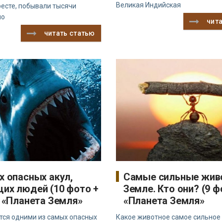
Великая Индийская
ресте, побывали тысячи
но
чит
читать статью
х опасных акул,
Самые сильные жив
их людей (10 фото +
Земле. Кто они? (9 ф
- «Планета Земля»
«Планета Земля»
тся одними из самых опасных
Какое животное самое сильное 