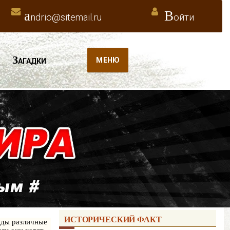
a
В
ndrio@sitemail.ru
ойти
З
МЕНЮ
АГАДКИ
ИСТОРИЧЕСКИЙ ФАКТ
оды различные