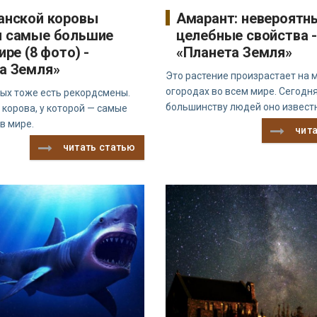
анской коровы
Амарант: невероятн
и самые большие
целебные свойства -
ире (8 фото) -
«Планета Земля»
а Земля»
Это растение произрастает на 
огородах во всем мире. Сегодн
ых тоже есть рекордсмены.
большинству людей оно извест
 корова, у которой — самые
в мире.
чит
читать статью