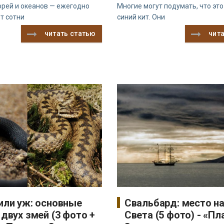
орей и океанов — ежегодно
Многие могут подумать, что это
т сотни
синий кит. Они
читать статью
чит
или уж: основные
Свальбард: место н
 двух змей (3 фото +
Света (5 фото) - «Пл