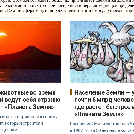
дей. Возможно, планета Земля их притягивает своими загадками и
, не многие знают, что на ее поверхности неравномерно распределе
о. Ее атмосфера медленно улетучивается в космос, а угловая скор
животные во время
Население Земли — 
й ведут себя странно
почти 8 млрд челове
) - «Планета Земля»
где растет быстрее в
«Планета Земля»
животных привыкли к своему
я, который строится в
Население Земли составляло 5
 с циклом
в 1987. Но за 30 лет наше колич