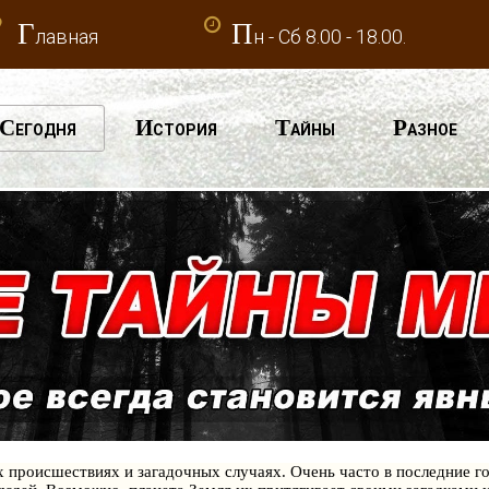
Г
П
лавная
н - Сб 8.00 - 18.00.
С
И
Т
Р
ЕГОДНЯ
СТОРИЯ
АЙНЫ
АЗНОЕ
х происшествиях и загадочных случаях. Очень часто в последние г