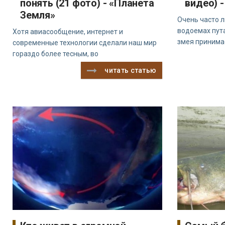
понять (21 фото) - «Планета
видео) 
Земля»
Очень часто л
водоемах пут
Хотя авиасообщение, интернет и
змея принима
современные технологии сделали наш мир
гораздо более тесным, во
читать статью