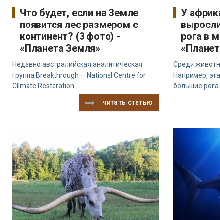
Что будет, если на Земле
У африк
появится лес размером с
выросл
континент? (3 фото) -
рога в м
«Планета Земля»
«Планет
Недавно австралийская аналитическая
Среди животн
группа Breakthrough — National Centre for
Например, эта
Climate Restoration
большие рога 
читать статью