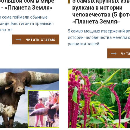
ольшой сом в мире
5 самых крупных из
) - «Планета Земля»
вулкана в истории
человечества (5 фото
о сома поймали обычные
«Планета Земля»
анде. Вес гиганта превысил
ов: от
5 самых мощных извержений ву
истории человечества меняли 
читать статью
развития нашей
чит