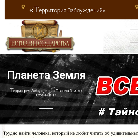
«Т
ерритория Заблуждений»
Планета Земля
Т
ерритория Заблуждений
»
Планета Земля
»
Страница 17
Трудно найти человека, который не любит читать об удивительны