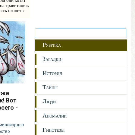
ли они хотят
на гравитация,
ость планеты
Р
УБРИКА
З
АГАДКИ
И
СТОРИЯ
Т
АЙНЫ
уже
к! Вот
Л
ЮДИ
сего -
А
НОМАЛИИ
 миллиардов
Г
ИПОТЕЗЫ
ество