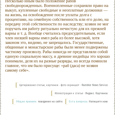
Несколько иным было положение рабов
свободнорожденных. Военнопленные сохраняли право на
выкуп, купленные свободные и неоплатные должники —
на жизнь, на освобождение после уплаты долга с
процентами, на семейную собственность или его долю, на
передачу этой собственности по наследству; хозяин не мог
поручать им работу ритуально нечистую для их прежней
варны и т. д. Вообще считалось предосудительным, если
член низшей варны имел раба из более высокой, хотя
законом это, видимо, не запрещалось. Государственные,
общинные и монастырские рабы были менее подвержены
частному произволу. Рабы никогда не представляли собой
единую социальную массу, и древние индийцы это хорошо
понимали, деля их на разные разряды, но всегда помнили
главное, что им было присуще: «раб (даса) не хозяин
самому себе».
Цитирование статьи, картинки - фото скриншот -
Rambler News Service.
Иллюстрация к статье -
Яндекс. Картинки.
Общие правила
поведения на сайте.
Есть вопросы.
Напишите нам.