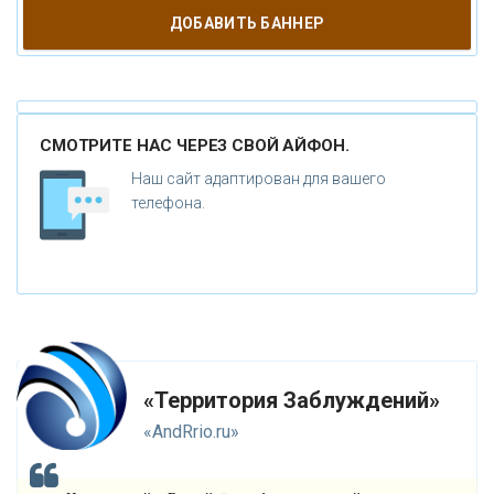
ДОБАВИТЬ БАННЕР
Н
ЕПОЗНАННОЕ
М
ИСТИКА
СМОТРИТЕ НАС ЧЕРЕЗ СВОЙ АЙФОН.
Р
ЕЛИГИЯ
Наш сайт адаптирован для вашего
О
телефона.
РУЖИЕ
К
АТАКЛИЗМЫ
К
ЛОНИРОВАНИЕ
Н
ОВЫЕ ТЕХНОЛОГИИ
«Территория Заблуждений»
П
РОГНОЗЫ И ПРОРОЧЕСТВА
«AndRrio.ru»
П
ЛАНЕТА ЗЕМЛЯ