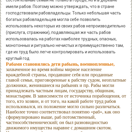
состоятельные семьи не только в городе, но и в деревне
имели рабов. Поэтому можно утверждать, что в стране
господствовали рабовладельцы. Только небольшая часть
богатых рабовладельцев могла себе позволить
использовать некоторых из своих рабов непроизводительно
(прислуга, стражники), подавляющая же часть рабов
использовалась на работах наиболее трудных, опасных,
монотонных и ритуально нечистых и преимущественно там,
где их труд было легче контролировать и использовать
круглый год.
Рабами становились дети рабынь, военнопленные,
захваченное во время войны мирное население
враждебной страны, продавшие себя или проданные
главой семьи, приговоренные к рабству судом, неоплатные
должники, женившиеся на рабынях и пр. Рабы могли
принадлежать частным лицам, государству, общинам,
монастырям. В зависимости от источника порабощения, от
того, кто хозяин, и от того, на какой работе труд рабов
использовался, их положение могло сильно различаться.
Наиболее точно соответствовал понятию «раб», как оно
сформулировано выше, раб потомственный,
частнособственнический; он был разновидностью
движимого имущества наравне с домашним скотом.