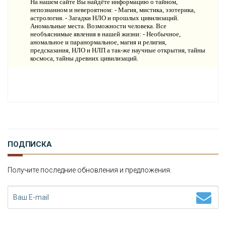
На нашем сайте Вы найдёте информацию о тайном,
В
непознанном и невероятном: - Магия, мистика, эзотерика,
ИДЕО НОВОСТИ
астрология. - Загадки НЛО и прошлых цивилизаций.
Аномальные места. Возможности человека. Все
И
СТОРИЯ ОБО ВСЕМ НА СВЕТЕ
необъяснимые явления в нашей жизни: - Необычное,
аномальное и паранормальное, магия и религия,
предсказания, НЛО и НЛП а так-же научные открытия, тайны
О
КОМПАНИИ
космоса, тайны древних цивилизаций.
Н
ОВОСТИ
К
ОНТАКТЫ
ПОДПИСКА
Получите последние обновления и предложения.