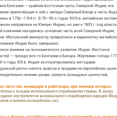
ала Бенгалия — крайняя восточная часть Северной Индии; эта
также прилегающие к ней с запада Северный Бихар и часть Ауд
ены в 1756—1764 гг. В 70—90-х годах XVIII в. английская экспа
овном направлена на Южную Индию, но уже к 1803 г. под власт
й компании находилась основная часть всей Северной Индии,
ли. Могольский император превратился в марионетку английск
воевание Индии было завершено.
окое влияние на экономическое развитие Индии. Жестокое
стей — прежде все-го Бенгалии и Бихара. Жертвами голода 1770
 30-е годы XIX в. Индия эксплуатировалась методами
одальной ренты-налога, вывоза и продажи на европейских рынк
инудительно низким ценам, захвата громадных ценностей,
вые систе-мы заминдари и райятвари, при помощи которых
соблена к нуждам колониального порабощения страны. К концу
создание инструментов колониального порабощения народов Инд
ганов и военно-полицейских сил.
ось в формы стихийных народных выступлений, как правил