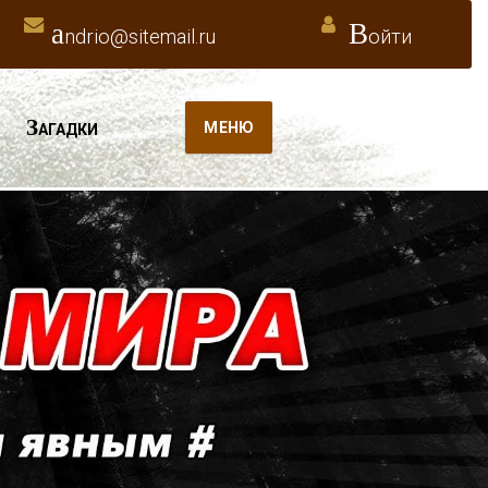
a
В
ndrio@sitemail.ru
ойти
З
МЕНЮ
АГАДКИ