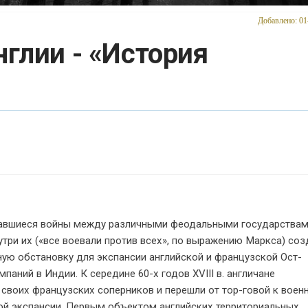
Добавлено: 01
глии - «История
вшиеся войны между различными феодальными государствам
три их («все воевали против всех», по выражению Маркса) соз
ную обстановку для экспансии английской и французской Ост-
паний в Индии. К середине 60-х годов XVIII в. англичане
своих французских соперников и перешли от тор-говой к воен
ой экспансии. Первым объектом английских территориальных