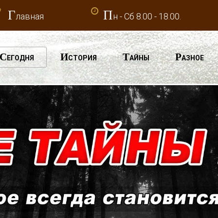
Г
П
лавная
н - Сб 8.00 - 18.00.
С
И
Т
Р
ЕГОДНЯ
СТОРИЯ
АЙНЫ
АЗНОЕ