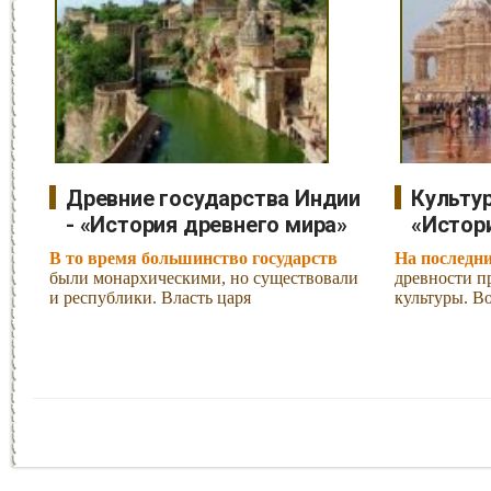
Древние государства Индии
Культур
- «История древнего мира»
«Истор
В то время большинство государств
На последн
были монархическими, но существовали
древности п
и республики. Власть царя
культуры. В