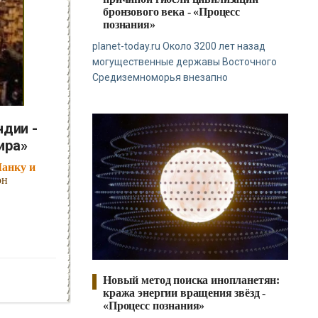
бронзового века - «Процесс
познания»
planet-today.ru Около 3200 лет назад
могущественные державы Восточного
Средиземноморья внезапно
ндии -
ира»
Ланку и
он
Новый метод поиска инопланетян:
кража энергии вращения звёзд -
«Процесс познания»