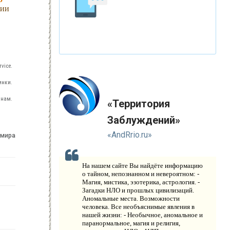
К
АТАКЛИЗМЫ
ции
К
ЛОНИРОВАНИЕ
Н
ОВЫЕ ТЕХНОЛОГИИ
vice.
П
РОГНОЗЫ И ПРОРОЧЕСТВА
инки.
 нам.
П
«Территория
ЛАНЕТА ЗЕМЛЯ
Заблуждений»
В
ИДЕО НОВОСТИ
«AndRrio.ru»
 мира
И
СТОРИЯ ОБО ВСЕМ НА СВЕТЕ
На нашем сайте Вы найдёте информацию
О
о тайном, непознанном и невероятном: -
КОМПАНИИ
Магия, мистика, эзотерика, астрология. -
Загадки НЛО и прошлых цивилизаций.
Н
Аномальные места. Возможности
ОВОСТИ
человека. Все необъяснимые явления в
нашей жизни: - Необычное, аномальное и
К
ОНТАКТЫ
паранормальное, магия и религия,