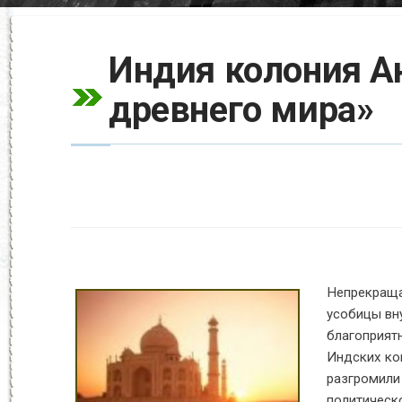
Индия колония Ан
древнего мира»
Непрекраща
усобицы вну
благоприят
Индских ком
разгромили 
политическ