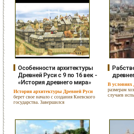
Особенности архитектуры
Рабство
Древней Руси с 9 по 16 век -
древне
«История древнего мира»
В условиях 
размерам хо
История архитектуры Древней Руси
случаев исп
берет свое начало с создания Киевского
государства. Завершился