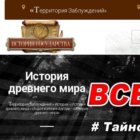
«Т
ерритория Заблуждений»
История
древнего мира
Т
ерритория Заблуждений
»
История
»
История
древнего мира
» Индия колония Англии - «История
древнего мира»