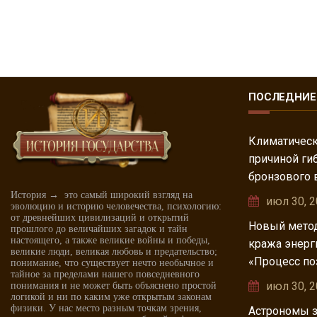
ПОСЛЕДНИЕ
Климатическ
причиной ги
бронзового 
История → это самый широкий взгляд на
июл 30, 
эволюцию и историю человечества, психологию:
от древнейших цивилизаций и открытий
Новый метод
прошлого до величайших загадок и тайн
настоящего, а также великие войны и победы,
кража энерг
великие люди, великая любовь и предательство;
«Процесс по
понимание, что существует нечто необычное и
тайное за пределами нашего повседневного
июл 30, 
понимания и не может быть объяснено простой
логикой и ни по каким уже открытым законам
физики. У нас место разным точкам зрения,
Астрономы з