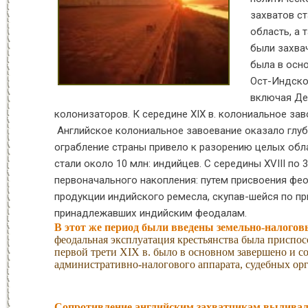
захватов ст
область, а 
были захвач
была в осн
Ост-Индско
включая Де
колонизаторов. К середине XIX в. колониальное за
Английское колониальное завоевание оказало глуб
ограбление страны привело к разорению целых обла
стали около 10 млн: индийцев. С середины XVIII по
первоначального накопления: путем присвоения фе
продукции индийского ремесла, скупав-шейся по пр
принадлежавших индийским феодалам.
В этот же период были введены земельно-налого
феодальная эксплуатация крестьянства была приспо
первой трети XIX в. было в основном завершено и 
административно-налогового аппарата, судебных ор
Сопротивление английским захватчикам выливал