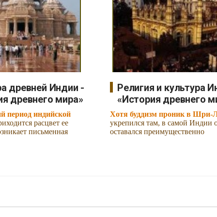
а древней Индии -
Религия и культура И
ия древнего мира»
«История древнего м
ий период индийской
Хотя буддизм проник в Шри-
риходится расцвет ее
укрепился там, в самой Индии 
озникает письменная
оставался преимущественно