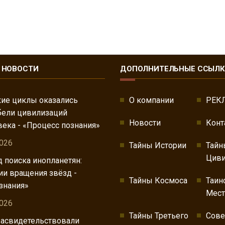
 НОВОСТИ
ДОПОЛНИТЕЛЬНЫЕ ССЫЛ
ие циклы оказались
О компании
РЕК
бели цивилизаций
Новости
Конт
века - «Процесс познания»
2026
Тайны Истории
Тайн
Циви
 поиска инопланетян:
ии вращения звёзд -
Тайны Космоса
Таин
знания»
Мест
2026
Тайны Третьего
Сов
асвидетельствовали