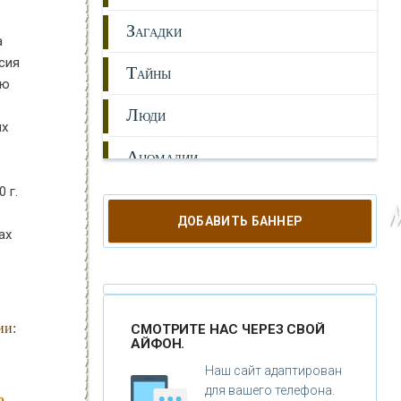
З
АГАДКИ
а
нсия
Т
АЙНЫ
ью
Л
ЮДИ
их
А
НОМАЛИИ
 г.
Г
ИПОТЕЗЫ
ДОБАВИТЬ БАННЕР
ах
Н
ЕПОЗНАННОЕ
М
ИСТИКА
Р
ЕЛИГИЯ
ии:
СМОТРИТЕ НАС ЧЕРЕЗ СВОЙ
АЙФОН.
О
РУЖИЕ
Наш сайт адаптирован
для вашего телефона.
о