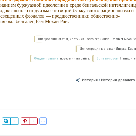
иянием буржуазной идеологии в среде бенгальской интеллиген
тодоксального индуизма с позиций буржуазного рационализма и
росвещенных феодалов — предшественники общественно-
ия был бенгалец Рам Мохан Рай.
Цитирование статьи, картинки - фото скриншот -
Rambler News Ser
Иллюстрация к статье -
Яндекс. Карт
Общие правила
поведения на сайте.
Есть вопросы.
Напишите
История
/
История древнего