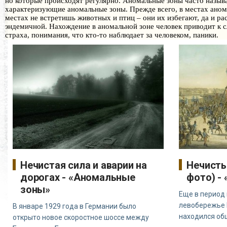
но которые происходят регулярно. Аномальные зоны часто назы
характеризующие аномальные зоны. Прежде всего, в местах анома
местах не встретишь животных и птиц – они их избегают, да и р
эндемичной. Нахождение в аномальной зоне человек приводит к 
страха, понимания, что кто-то наблюдает за человеком, паники.
Нечистая сила и аварии на
Нечисть
дорогах - «Аномальные
фото) -
зоны»
Еще в период 
левобережье 
В январе 1929 года в Германии было
находился о
открыто новое скоростное шоссе между