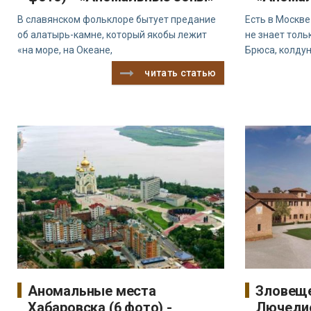
В славянском фольклоре бытует предание
Есть в Москв
об алатырь-камне, который якобы лежит
не знает толь
«на море, на Океане,
Брюса, колдун
читать статью
Аномальные места
Зловеще
Хабаровска (6 фото) -
Лючедио