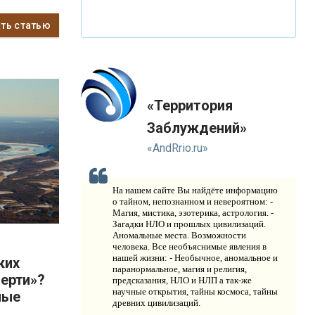
В
ИДЕО НОВОСТИ
ать статью
И
СТОРИЯ ОБО ВСЕМ НА СВЕТЕ
О
КОМПАНИИ
Н
«Территория
ОВОСТИ
Заблуждений»
К
ОНТАКТЫ
«AndRrio.ru»
На нашем сайте Вы найдёте информацию
о тайном, непознанном и невероятном: -
Магия, мистика, эзотерика, астрология. -
Загадки НЛО и прошлых цивилизаций.
Аномальные места. Возможности
человека. Все необъяснимые явления в
нашей жизни: - Необычное, аномальное и
ких
паранормальное, магия и религия,
мерти»?
предсказания, НЛО и НЛП а так-же
научные открытия, тайны космоса, тайны
ные
древних цивилизаций.