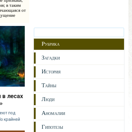
е признаки,
я; в таким
личающаяся от
ощущение
Р
УБРИКА
З
АГАДКИ
И
СТОРИЯ
Т
АЙНЫ
 в лесах
Л
ЮДИ
»
А
меют под
НОМАЛИИ
По крайней
Г
ИПОТЕЗЫ