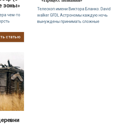
«Процесс познания»
е зоны»
Телескоп имени Виктора Бланко. David
ера чем-то
walker GFDL Астрономы каждую ночь
орсть
вынуждены принимать сложные
ать статью
деревни