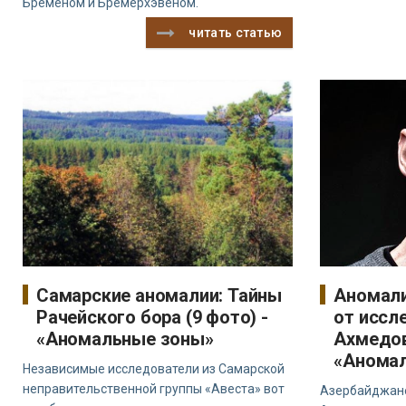
Бременом и Бремерхэвеном.
читать статью
Самарские аномалии: Тайны
Аномали
Рачейского бора (9 фото) -
от иссл
«Аномальные зоны»
Ахмедов
«Анома
Независимые исследователи из Самарской
неправительственной группы «Авеста» вот
Азербайджан