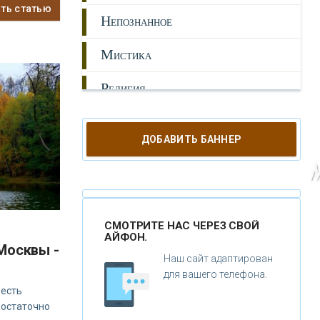
ать статью
Н
ЕПОЗНАННОЕ
М
ИСТИКА
Р
ЕЛИГИЯ
О
РУЖИЕ
ДОБАВИТЬ БАННЕР
К
АТАКЛИЗМЫ
К
ЛОНИРОВАНИЕ
Н
ОВЫЕ ТЕХНОЛОГИИ
СМОТРИТЕ НАС ЧЕРЕЗ СВОЙ
АЙФОН.
Москвы -
П
РОГНОЗЫ И ПРОРОЧЕСТВА
Наш сайт адаптирован
для вашего телефона.
П
 есть
ЛАНЕТА ЗЕМЛЯ
Достаточно