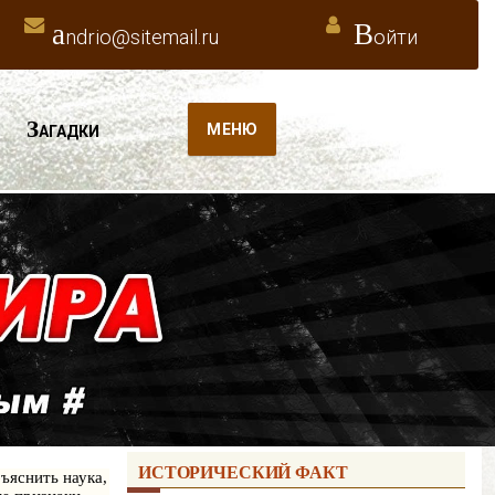
a
В
ndrio@sitemail.ru
ойти
З
МЕНЮ
АГАДКИ
ИСТОРИЧЕСКИЙ ФАКТ
ъяснить наука,