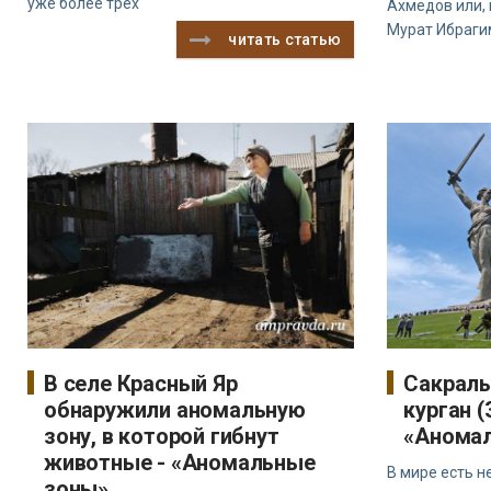
уже более трех
Ахмедов или, 
Мурат Ибраги
читать статью
В селе Красный Яр
Сакраль
обнаружили аномальную
курган (
зону, в которой гибнут
«Анома
животные - «Аномальные
В мире есть 
зоны»