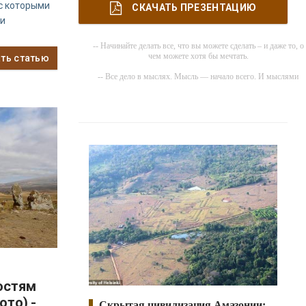
 с которыми
СКАЧАТЬ ПРЕЗЕНТАЦИЮ
 и
-- Начинайте делать все, что вы можете сделать – и даже то, о
чем можете хотя бы мечтать.
ать статью
-- Все дело в мыслях. Мысль — начало всего. И мыслями
можно управлять. И поэтому главное дело совершенствования
работать над мыслями.
-- Идите уверенно по направлению к мечте. Живите той жизнью
которую вы сами себе придумали.
-- Самое большое богатство — это ум. Самая большая нищета
глупость. Из всех страхов самый пугающий — самолюбование
-- Лучшее, что можно сделать с хорошим советом, это
пропустить его мимо ушей. Он никогда не бывает полезен
никому, кроме того, кто его дал.
-- Люблю давать советы и очень не люблю, когда их дают мне.
остям
ото) -
Скрытая цивилизация Амазонии: