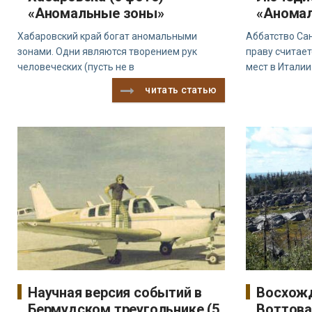
«Аномальные зоны»
«Анома
Хабаровский край богат аномальными
Аббатство Са
зонами. Одни являются творением рук
праву считае
человеческих (пусть не в
мест в Италии
читать статью
Научная версия событий в
Восхожд
Бермудском треугольнике (5
Воттова