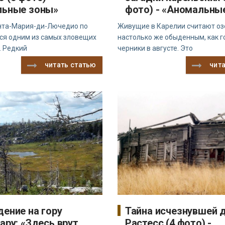
льные зоны»
фото) - «Аномальны
нта-Мария-ди-Лючедио по
Живущие в Карелии считают оз
тся одним из самых зловещих
настолько же обыденным, как г
. Редкий
черники в августе. Это
читать статью
чит
ение на гору
Тайна исчезнувшей 
ару: «Здесь врут
Растесс (4 фото) -