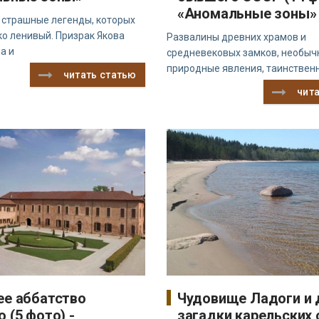
«Аномальные зоны»
е страшные легенды, которых
ко ленивый. Призрак Якова
Развалины древних храмов и
а и
средневековых замков, необыч
природные явления, таинственн
читать статью
чит
е аббатство
Чудовище Ладоги и 
 (5 фото) -
загадки карельских 