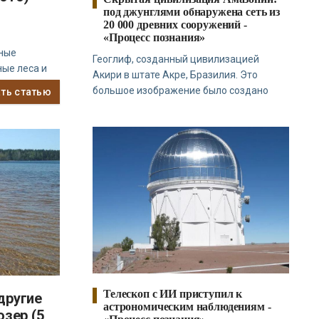
под джунглями обнаружена сеть из
20 000 древних сооружений -
«Процесс познания»
ные
Геоглиф, созданный цивилизацией
ые леса и
Акири в штате Акре, Бразилия. Это
большое изображение было создано
ать статью
Телескоп с ИИ приступил к
другие
астрономическим наблюдениям -
озер (5