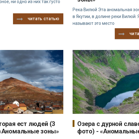
рное, ни одно из них так густо
Река Вилюй Эта аномальная зо
в Якутии, в долине реки Вилюй. 
читать статью
называют это место
чит
торая ест людей (3
Озера с дурной слав
 «Аномальные зоны»
фото) - «Аномальны