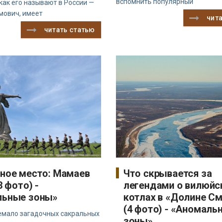
вспомнить популярный
как его называют в России —
мович, имеет
чит
читать статью
ное место: Мамаев
Что скрывается за
3 фото) -
легендами о вилюйс
льные зоны»
котлах в «Долине С
(4 фото) - «Аномаль
немало загадочных сакральных
зоны»