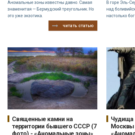
Аномальные зоны известны давно. Самая
В горе Эль-С
знаменитая — Бермудский треугольник. Но
над боливийс
это уже экзотика.
настолько бо
читать статью
Священные камни на
Чудища 
территории бывшего СССР (7
Москвы 
фото) - «Аномальные зоны»
«Анома