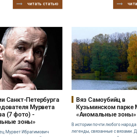
читать статью
чит
и Санкт-Петербурга
Вяз Самоубийц в
едователя Мурвета
Кузьминском парке 
а (7 фото) -
«Аномальные зоны»
льные зоны»
В истории почти любого народа
легенды, связанные с вязами. 
ец Мурвет Ибрагимович