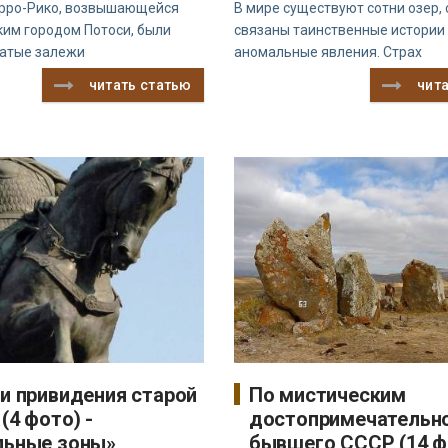
ерро-Рико, возвышающейся
В мире существуют сотни озер,
ким городом Потоси, были
связаны таинственные истории
гатые залежи
аномальные явления. Страх
читать статью
чит
и привидения старой
По мистическим
(4 фото) -
достопримечательн
льные зоны»
бывшего СССР (14 ф