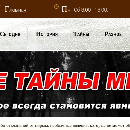
Г
П
лавная
н - Сб 8.00 - 18.00.
С
И
Т
Р
ЕГОДНЯ
СТОРИЯ
АЙНЫ
АЗНОЕ
бо отклонений от нормы, необычные явления, которые не может об