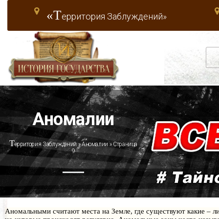
«Т
ерритория Заблуждений»
Аномалии
Т
ерритория Заблуждений
»
Аномалии
» Страница
9
Аномальными считают места на Земле, где существуют какие – ли