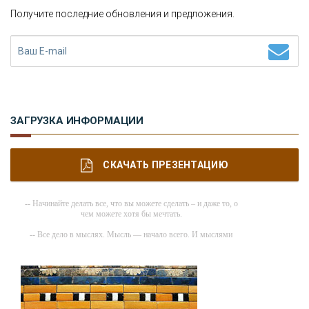
Получите последние обновления и предложения.
ЗАГРУЗКА ИНФОРМАЦИИ
СКАЧАТЬ ПРЕЗЕНТАЦИЮ
-- Начинайте делать все, что вы можете сделать – и даже то, о
чем можете хотя бы мечтать.
-- Все дело в мыслях. Мысль — начало всего. И мыслями
можно управлять. И поэтому главное дело совершенствования:
работать над мыслями.
-- Идите уверенно по направлению к мечте. Живите той жизнью,
которую вы сами себе придумали.
-- Самое большое богатство — это ум. Самая большая нищета —