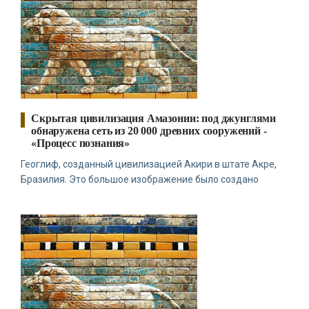
глупость. Из всех страхов самый пугающий — самолюбование.
-- Лучшее, что можно сделать с хорошим советом, это
пропустить его мимо ушей. Он никогда не бывает полезен
никому, кроме того, кто его дал.
-- Люблю давать советы и очень не люблю, когда их дают мне.
Скрытая цивилизация Амазонии: под джунглями
обнаружена сеть из 20 000 древних сооружений -
«Процесс познания»
Геоглиф, созданный цивилизацией Акири в штате Акре,
Бразилия. Это большое изображение было создано