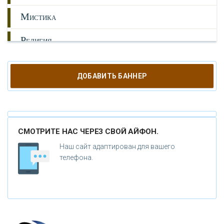
М
ИСТИКА
Р
ЕЛИГИЯ
О
РУЖИЕ
ДОБАВИТЬ БАННЕР
К
АТАКЛИЗМЫ
К
ЛОНИРОВАНИЕ
СМОТРИТЕ НАС ЧЕРЕЗ СВОЙ АЙФОН.
Н
ОВЫЕ ТЕХНОЛОГИИ
Наш сайт адаптирован для вашего
П
телефона.
РОГНОЗЫ И ПРОРОЧЕСТВА
П
ЛАНЕТА ЗЕМЛЯ
В
ИДЕО НОВОСТИ