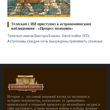
Телескоп с ИИ приступил к астрономическим
наблюдениям - «Процесс познания»
Телескоп имени Виктора Бланко. David walker GFDL
Астрономы каждую ночь вынуждены принимать сложные
История → это самый широкий взгляд на эволюцию и
историю человечества, психологию: от древнейших
цивилизаций и открытий прошлого до величайших загадок и
тайн настоящего, а также великие войны и победы, великие