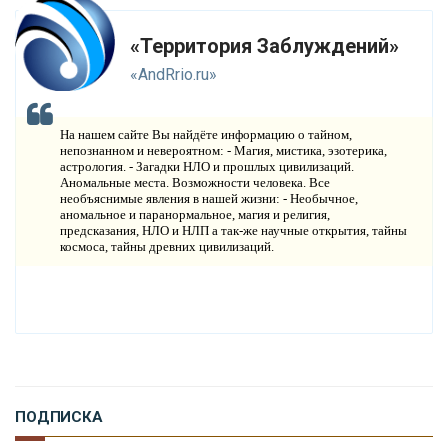
И
СТОРИЯ ОБО ВСЕМ НА СВЕТЕ
«Территория Заблуждений»
О
КОМПАНИИ
«AndRrio.ru»
Н
ОВОСТИ
На нашем сайте Вы найдёте информацию о тайном,
К
непознанном и невероятном: - Магия, мистика, эзотерика,
ОНТАКТЫ
астрология. - Загадки НЛО и прошлых цивилизаций.
Аномальные места. Возможности человека. Все
необъяснимые явления в нашей жизни: - Необычное,
аномальное и паранормальное, магия и религия,
предсказания, НЛО и НЛП а так-же научные открытия, тайны
космоса, тайны древних цивилизаций.
ПОДПИСКА