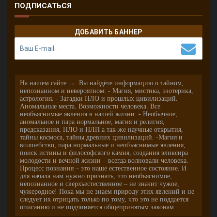
ПОДПИСАТЬСЯ
ДОБАВИТЬ БАННЕР
На нашем сайте → Вы найдёте информацию о тайном,
непознанном и невероятном: - Магия, мистика, эзотерика,
астрология. - Загадки НЛО и прошлых цивилизаций.
Аномальные места. Возможности человека. Все
необъяснимые явления в нашей жизни: - Необычное,
аномальное и пара нормальное, магия и религия,
предсказания, НЛО и НЛП а так-же научные открытия,
тайны космоса, тайны древних цивилизаций. -Магия и
волшебство, пара нормальные и необъяснимые явления,
поиск истины и философского камня, создания эликсира
молодости и вечной жизни – всегда волновали человека.
Процесс познания – это наше естественное состояние. И
для начала нам нужно признать, что необъяснимое,
непознанное и сверхъестественное – не значит чужое,
чужеродное! Пока мы не знаем природу этих явлений и не
следует их отрицать только по тому, что это не поддается
описанию и не подчиняется общепринятым законам.