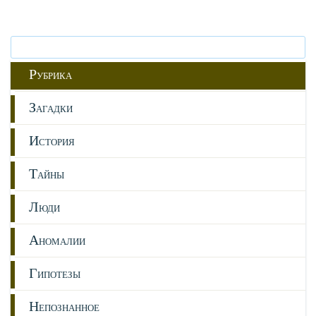
Р
УБРИКА
З
АГАДКИ
И
СТОРИЯ
Т
АЙНЫ
Л
ЮДИ
А
НОМАЛИИ
Г
ИПОТЕЗЫ
Н
ЕПОЗНАННОЕ