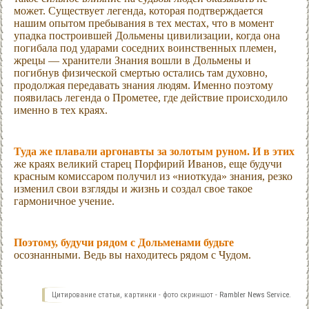
может. Существует легенда, которая подтверждается
нашим опытом пребывания в тех местах, что в момент
упадка построившей Дольмены цивилизации, когда она
погибала под ударами соседних воинственных племен,
жрецы — хранители Знания вошли в Дольмены и
погибнув физической смертью остались там духовно,
продолжая передавать знания людям. Именно поэтому
появилась легенда о Прометее, где действие происходило
именно в тех краях.
Туда же плавали аргонавты за золотым руном. И в этих
же краях великий старец Порфирий Иванов, еще будучи
красным комиссаром получил из «ниоткуда» знания, резко
изменил свои взгляды и жизнь и создал свое такое
гармоничное учение.
Поэтому, будучи рядом с Дольменами будьте
осознанными. Ведь вы находитесь рядом с Чудом.
Цитирование статьи, картинки - фото скриншот -
Rambler News Service.