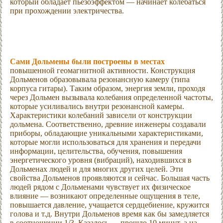
который обладает пьезоэффектом — начинает колебаться
при прохождении электричества.
Сами Дольмены были построены в местах
повышенной геомагнитной активности. Конструкция
Дольменов образовывала резонансную камеру (типа
корпуса гитары). Таким образом, энергия земли, проходя
через Дольмен вызывала колебания определенной частоты,
которые усиливались внутри резонансной камеры.
Характеристики колебаний зависели от конструкции
дольмена. Соответственно, древние инженеры создавали
приборы, обладающие уникальными характеристиками,
которые могли использоваться для хранения и передачи
информации, целительства, обучения, повышения
энергетического уровня (вибраций), находившихся в
Дольменах людей и для многих других целей. Эти
свойства Дольменов проявляются и сейчас. Большая часть
людей рядом с Дольменами чувствует их физическое
влияние — возникают определенные ощущения в теле,
повышается давление, учащается сердцебиение, кружится
голова и т.д. Внутри Дольменов время как бы замедляется
в соотношении 1/3. Казалось — прошло 10 минут, а на