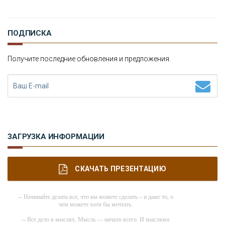
В
ИДЕО НОВОСТИ
ПОДПИСКА
И
СТОРИЯ ОБО ВСЕМ НА СВЕТЕ
Получите последние обновления и предложения.
О
КОМПАНИИ
Н
ОВОСТИ
К
ОНТАКТЫ
ЗАГРУЗКА ИНФОРМАЦИИ
СКАЧАТЬ ПРЕЗЕНТАЦИЮ
-- Начинайте делать все, что вы можете сделать – и даже то, о
чем можете хотя бы мечтать.
-- Все дело в мыслях. Мысль — начало всего. И мыслями