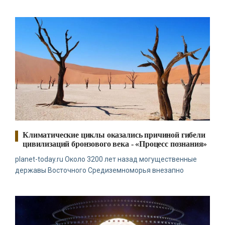
можно управлять. И поэтому главное дело совершенствования:
работать над мыслями.
-- Идите уверенно по направлению к мечте. Живите той жизнью,
которую вы сами себе придумали.
-- Самое большое богатство — это ум. Самая большая нищета —
глупость. Из всех страхов самый пугающий — самолюбование.
-- Лучшее, что можно сделать с хорошим советом, это
пропустить его мимо ушей. Он никогда не бывает полезен
никому, кроме того, кто его дал.
-- Люблю давать советы и очень не люблю, когда их дают мне.
Климатические циклы оказались причиной гибели
цивилизаций бронзового века - «Процесс познания»
planet-today.ru Около 3200 лет назад могущественные
державы Восточного Средиземноморья внезапно