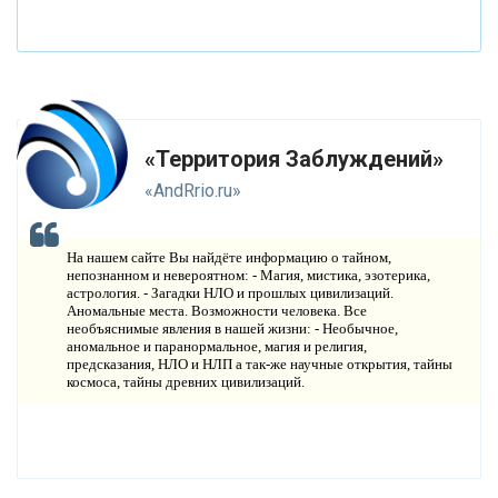
Г
ИПОТЕЗЫ
Н
ЕПОЗНАННОЕ
М
ИСТИКА
«Территория Заблуждений»
Р
ЕЛИГИЯ
«AndRrio.ru»
О
РУЖИЕ
На нашем сайте Вы найдёте информацию о тайном,
К
непознанном и невероятном: - Магия, мистика, эзотерика,
АТАКЛИЗМЫ
астрология. - Загадки НЛО и прошлых цивилизаций.
Аномальные места. Возможности человека. Все
К
ЛОНИРОВАНИЕ
необъяснимые явления в нашей жизни: - Необычное,
аномальное и паранормальное, магия и религия,
предсказания, НЛО и НЛП а так-же научные открытия, тайны
Н
ОВЫЕ ТЕХНОЛОГИИ
космоса, тайны древних цивилизаций.
П
РОГНОЗЫ И ПРОРОЧЕСТВА
П
ЛАНЕТА ЗЕМЛЯ