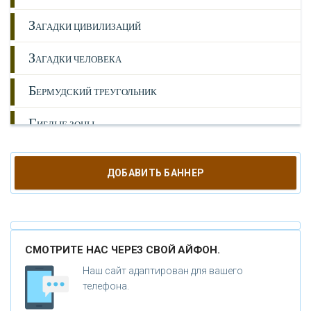
З
АГАДКИ ЦИВИЛИЗАЦИЙ
З
АГАДКИ ЧЕЛОВЕКА
Б
ЕРМУДСКИЙ ТРЕУГОЛЬНИК
Г
ИБЛЫЕ ЗОНЫ
К
РУГИ НА ПОЛЯХ
ДОБАВИТЬ БАННЕР
И
СТОРИЯ
Т
АЙНЫ
СМОТРИТЕ НАС ЧЕРЕЗ СВОЙ АЙФОН.
Л
ЮДИ
Наш сайт адаптирован для вашего
А
телефона.
НОМАЛИИ