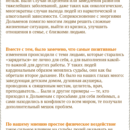
нельзя. Были случаи исцеления или замедления развития
тяжелейших заболеваний, даже таких как онкологические,
многократны случаи выхода людей из наркотической и
алкогольной зависимости. Соприкосновение с энергиями
Дольменов помогло многим людям решить сложные
жизненные ситуации, выйти из кризиса, улучшить
отношения в семье, с близкими людьми.
Вместе с тем, было замечено, что самые позитивные
изменения происходили с теми людьми, которые старались
«зарядиться» не лично для себя, а для выполнения какой-
то важной для других работы. У таких людей
кардинальным образом менялись судьбы, они как бы
обретали второе дыхание. Их было на наших глазах много:
заведующая детским домом, духовная акушерка,
проводник к священным местам, целитель, врач,
преподаватель… Были и другие примеры — те, кто
приходил к Дольменам с просьбами для себя любимых, а
сами находились в конфликте со всем миром, те получали
дополнительный мешок проблем.
По нашему мнению простое физическое воздействие
такое сильное влияние на судьбы людей оказывать не