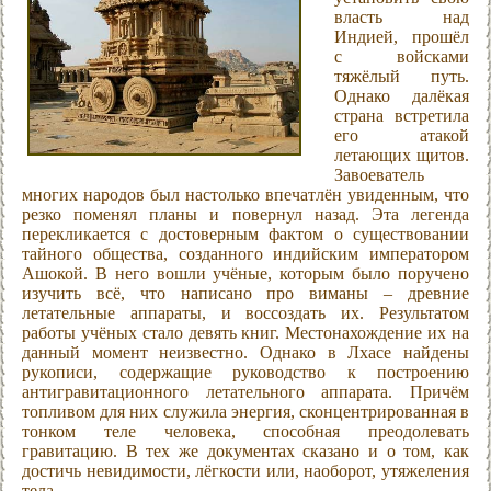
власть над
Индией, прошёл
с войсками
тяжёлый путь.
Однако далёкая
страна встретила
его атакой
летающих щитов.
Завоеватель
многих народов был настолько впечатлён увиденным, что
резко поменял планы и повернул назад. Эта легенда
перекликается с достоверным фактом о существовании
тайного общества, созданного индийским императором
Ашокой. В него вошли учёные, которым было поручено
изучить всё, что написано про виманы – древние
летательные аппараты, и воссоздать их. Результатом
работы учёных стало девять книг. Местонахождение их на
данный момент неизвестно. Однако в Лхасе найдены
рукописи, содержащие руководство к построению
антигравитационного летательного аппарата. Причём
топливом для них служила энергия, сконцентрированная в
тонком теле человека, способная преодолевать
гравитацию. В тех же документах сказано и о том, как
достичь невидимости, лёгкости или, наоборот, утяжеления
тела.