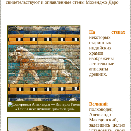
свидетельствуют и оплавленные стены Мохенджо-Даро.
На стенах
некоторых
старинных
индийских
храмов
изображены
летательные
аппараты
древних.
Великий
полководец
Александр
Македонский,
задавшись целью
установить свою