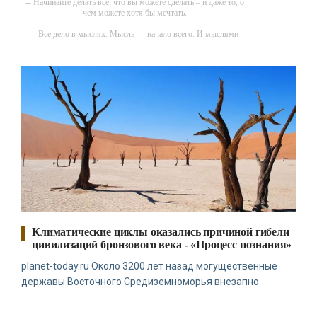
-- Начинайте делать все, что вы можете сделать – и даже то, о
чем можете хотя бы мечтать.
-- Все дело в мыслях. Мысль — начало всего. И мыслями
можно управлять. И поэтому главное дело совершенствования:
работать над мыслями.
-- Идите уверенно по направлению к мечте. Живите той жизнью,
которую вы сами себе придумали.
-- Самое большое богатство — это ум. Самая большая нищета —
глупость. Из всех страхов самый пугающий — самолюбование.
-- Лучшее, что можно сделать с хорошим советом, это
пропустить его мимо ушей. Он никогда не бывает полезен
никому, кроме того, кто его дал.
-- Люблю давать советы и очень не люблю, когда их дают мне.
Климатические циклы оказались причиной гибели
цивилизаций бронзового века - «Процесс познания»
planet-today.ru Около 3200 лет назад могущественные
державы Восточного Средиземноморья внезапно