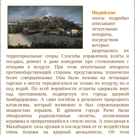
Индийские
эпосы подробно
описывают
летательные
аппараты,
посредством
которых
разрешались их
территориальные споры. Способы управления, взлёта и
посадки, ремонт и даже поведение при столкновении с
птицами в воздухе. При этом летательные аппараты
противоборствующей стороны представлены технически
более совершенными. Они были похожи на летающие
тарелки и могли передвигаться не только по воздуху, но и
под водой. По всей вероятности атланты одержали верх
над противником, подвергнув его города ядерной
бомбардировке. А сами погибли в результате природного
катаклизма, который возможно и был спровоцирован
мощностью взрывов. В древнем городе Ричи были
обнаружены радиоактивные скелеты, оплавленная
керамика и превратившийся в стекло песок. А описанная в
Махабхарате сила оружия и последствия от ее воздействия
очень похожи на ядерный апокалипсис. Об этом