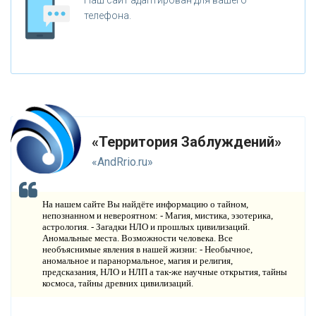
Наш сайт адаптирован для вашего
Н
телефона.
ЕПОЗНАННОЕ
М
ИСТИКА
Р
ЕЛИГИЯ
О
РУЖИЕ
«Территория Заблуждений»
К
АТАКЛИЗМЫ
«AndRrio.ru»
К
ЛОНИРОВАНИЕ
На нашем сайте Вы найдёте информацию о тайном,
Н
непознанном и невероятном: - Магия, мистика, эзотерика,
ОВЫЕ ТЕХНОЛОГИИ
астрология. - Загадки НЛО и прошлых цивилизаций.
Аномальные места. Возможности человека. Все
П
РОГНОЗЫ И ПРОРОЧЕСТВА
необъяснимые явления в нашей жизни: - Необычное,
аномальное и паранормальное, магия и религия,
предсказания, НЛО и НЛП а так-же научные открытия, тайны
П
ЛАНЕТА ЗЕМЛЯ
космоса, тайны древних цивилизаций.
В
ИДЕО НОВОСТИ