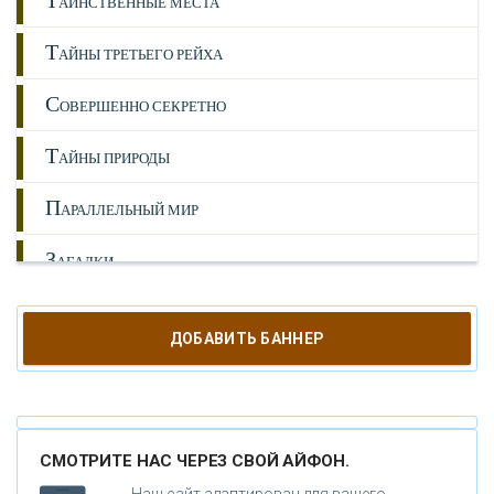
Т
АИНСТВЕННЫЕ МЕСТА
Т
АЙНЫ ТРЕТЬЕГО РЕЙХА
С
ОВЕРШЕННО СЕКРЕТНО
Т
АЙНЫ ПРИРОДЫ
П
АРАЛЛЕЛЬНЫЙ МИР
З
АГАДКИ
И
СТОРИЯ
ДОБАВИТЬ БАННЕР
Л
ЮДИ
А
НОМАЛИИ
СМОТРИТЕ НАС ЧЕРЕЗ СВОЙ АЙФОН.
Г
ИПОТЕЗЫ