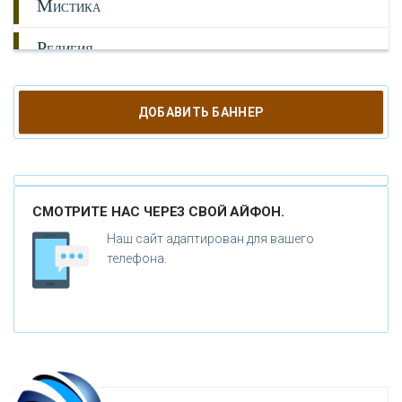
М
ИСТИКА
Р
ЕЛИГИЯ
О
РУЖИЕ
ДОБАВИТЬ БАННЕР
К
АТАКЛИЗМЫ
К
ЛОНИРОВАНИЕ
СМОТРИТЕ НАС ЧЕРЕЗ СВОЙ АЙФОН.
Н
ОВЫЕ ТЕХНОЛОГИИ
Наш сайт адаптирован для вашего
П
телефона.
РОГНОЗЫ И ПРОРОЧЕСТВА
П
ЛАНЕТА ЗЕМЛЯ
В
ИДЕО НОВОСТИ
И
СТОРИЯ ОБО ВСЕМ НА СВЕТЕ