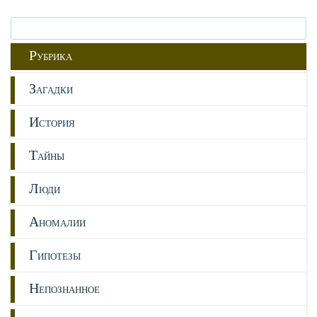
Р
УБРИКА
З
АГАДКИ
И
СТОРИЯ
Т
АЙНЫ
Л
ЮДИ
А
НОМАЛИИ
Г
ИПОТЕЗЫ
Н
ЕПОЗНАННОЕ