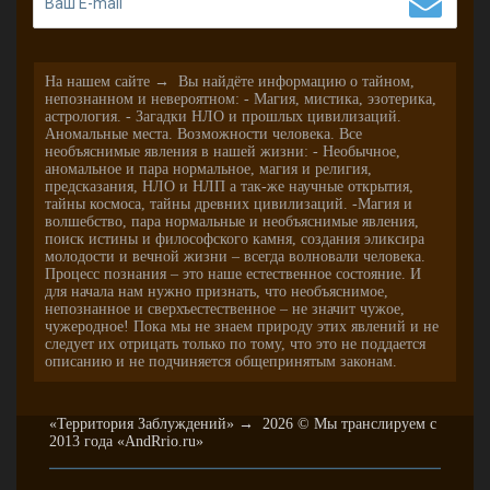
На нашем сайте → Вы найдёте информацию о тайном,
непознанном и невероятном: - Магия, мистика, эзотерика,
астрология. - Загадки НЛО и прошлых цивилизаций.
Аномальные места. Возможности человека. Все
необъяснимые явления в нашей жизни: - Необычное,
аномальное и пара нормальное, магия и религия,
предсказания, НЛО и НЛП а так-же научные открытия,
тайны космоса, тайны древних цивилизаций. -Магия и
волшебство, пара нормальные и необъяснимые явления,
поиск истины и философского камня, создания эликсира
молодости и вечной жизни – всегда волновали человека.
Процесс познания – это наше естественное состояние. И
для начала нам нужно признать, что необъяснимое,
непознанное и сверхъестественное – не значит чужое,
чужеродное! Пока мы не знаем природу этих явлений и не
следует их отрицать только по тому, что это не поддается
описанию и не подчиняется общепринятым законам.
«Территория Заблуждений»
→
2026
© Мы транслируем с
2013 года «AndRrio.ru»