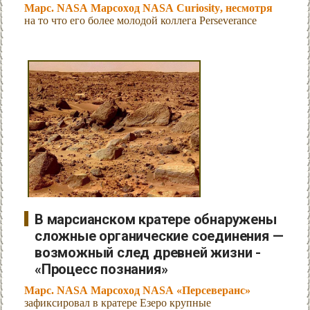
Марс. NASA Марсоход NASA Curiosity, несмотря
на то что его более молодой коллега Perseverance
В марсианском кратере обнаружены
сложные органические соединения —
возможный след древней жизни -
«Процесс познания»
Марс. NASA Марсоход NASA «Персеверанс»
зафиксировал в кратере Езеро крупные