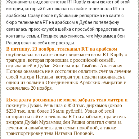
Журналисты видеоагентства RT Ruptly сняли сюжет об этой
истории, который был показан на сайте телеканала RT на
арабском. Сразу после публикации репортажа на сайте с
бюро телеканала RT на арабском в Дубае по телефону
связалась пресс-служба шейха с просьбой предоставить
контакты семьи. Позднее выяснилось, что Мухаммед бен
Рашид взял на себя все расходы.
В пятницу, 23 ноября, телеканал RT на арабском
опубликовал на сайте сюжет видеоагентства RT Ruptly о
трагедии, которая произошла с российской семьёй,
отдыхавшей в Дубае. Жительница Тамбова Анастасия
Попова оказалась не в состоянии оплатить счёт за лечение
своей матери Натальи, которая три недели находилась в
одной из больниц Объединённых Арабских Эмиратов и
скончалась 20 ноября.
Из-за долга россиянка не могла забрать тело матери и
покинуть Дубай. Речь шла о 850 тыс. дирхамов (около
$230 тыс. или более 15 млн рублей). Узнав об этой
истории на сайте телеканала RT на арабском, правитель
эмирата Дубай Мухаммед бен Рашид оплатил счета за
лечение и авиабилеты для семьи покойной, а также
транспортировку тела Натальи Поповой.