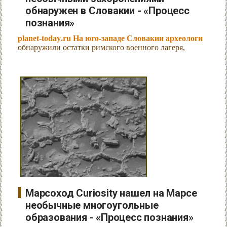
обнаружен в Словакии - «Процесс
познания»
planet-today.ru На юго-западе Словакии археологи
обнаружили остатки римского военного лагеря,
Марсоход Curiosity нашел на Марсе
необычные многоугольные
образования - «Процесс познания»