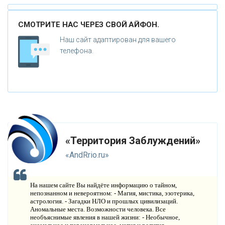
К
АТАКЛИЗМЫ
СМОТРИТЕ НАС ЧЕРЕЗ СВОЙ АЙФОН.
К
ЛОНИРОВАНИЕ
Наш сайт адаптирован для вашего
Н
телефона.
ОВЫЕ ТЕХНОЛОГИИ
П
РОГНОЗЫ И ПРОРОЧЕСТВА
П
ЛАНЕТА ЗЕМЛЯ
В
ИДЕО НОВОСТИ
«Территория Заблуждений»
И
СТОРИЯ ОБО ВСЕМ НА СВЕТЕ
«AndRrio.ru»
О
КОМПАНИИ
На нашем сайте Вы найдёте информацию о тайном,
Н
непознанном и невероятном: - Магия, мистика, эзотерика,
ОВОСТИ
астрология. - Загадки НЛО и прошлых цивилизаций.
Аномальные места. Возможности человека. Все
К
ОНТАКТЫ
необъяснимые явления в нашей жизни: - Необычное,