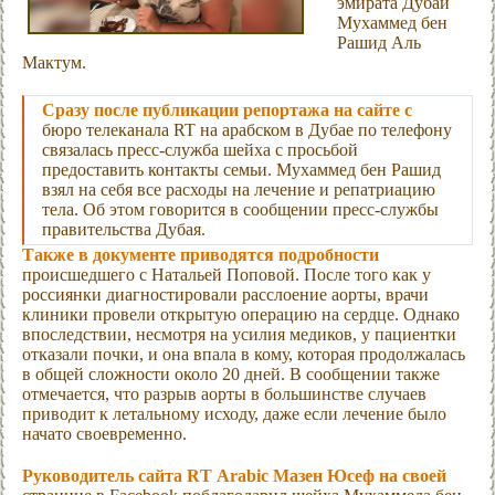
эмирата Дубай
Мухаммед бен
Рашид Аль
Мактум.
Сразу после публикации репортажа на сайте с
бюро телеканала RT на арабском в Дубае по телефону
связалась пресс-служба шейха с просьбой
предоставить контакты семьи. Мухаммед бен Рашид
взял на себя все расходы на лечение и репатриацию
тела. Об этом говорится в сообщении пресс-службы
правительства Дубая.
Также в документе приводятся подробности
происшедшего с Натальей Поповой. После того как у
россиянки диагностировали расслоение аорты, врачи
клиники провели открытую операцию на сердце. Однако
впоследствии, несмотря на усилия медиков, у пациентки
отказали почки, и она впала в кому, которая продолжалась
в общей сложности около 20 дней. В сообщении также
отмечается, что разрыв аорты в большинстве случаев
приводит к летальному исходу, даже если лечение было
начато своевременно.
Руководитель сайта RT Arabic Мазен Юсеф на своей