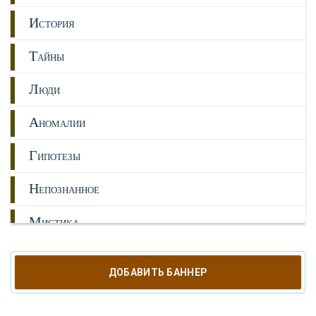
И
СТОРИЯ
Т
АЙНЫ
Л
ЮДИ
А
НОМАЛИИ
Г
ИПОТЕЗЫ
Н
ЕПОЗНАННОЕ
М
ИСТИКА
Р
ЕЛИГИЯ
ДОБАВИТЬ БАННЕР
О
РУЖИЕ