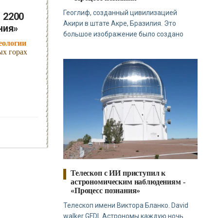
Геоглиф, созданный цивилизацией
 2200
Акири в штате Акре, Бразилия. Это
ния»
большое изображение было создано
еологии
ых горах
Телескоп с ИИ приступил к
астрономическим наблюдениям -
«Процесс познания»
Телескоп имени Виктора Бланко. David
walker GFDL Астрономы каждую ночь