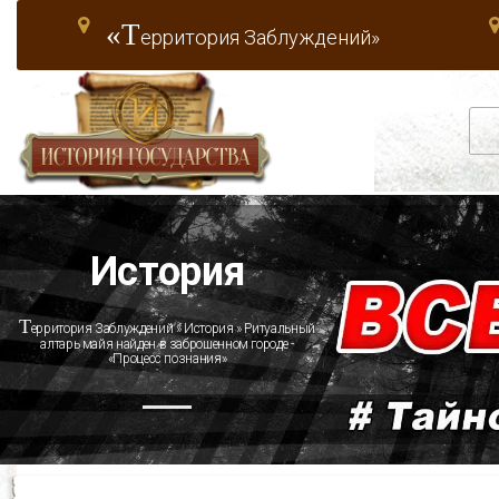
«Т
ерритория Заблуждений»
История
Т
ерритория Заблуждений
»
История
» Ритуальный
алтарь майя найден в заброшенном городе -
«Процесс познания»