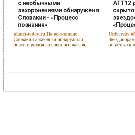
с необычными
ATT12 
захоронениями обнаружен в
скрыто
Словакии - «Процесс
звездо
познания»
«Проце
planet-today.ru На юго-западе
University o
Словакии археологи обнаружили
Звездообразо
остатки римского военного лагеря,
остаётся ск