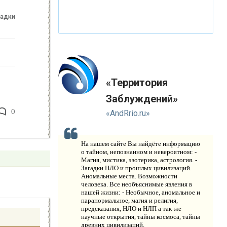
З
НАМЕНИТЫЕ ЛЮДИ
гадки
Т
ЕОРИЯ ЗАГОВОРА
Ж
ИЗНЬ ПОСЛЕ СМЕРТИ
З
«Территория
АГАДКИ
Заблуждений»
З
АГАДОЧНЫЕ СООРУЖЕНИЯ
0
«AndRrio.ru»
З
АГАДКИ ПЛАНЕТЫ ЗЕМЛЯ
На нашем сайте Вы найдёте информацию
З
о тайном, непознанном и невероятном: -
АТЕРЯННЫЕ МИРЫ
Магия, мистика, эзотерика, астрология. -
Загадки НЛО и прошлых цивилизаций.
М
Аномальные места. Возможности
ИФИЧЕСКИЕ СУЩЕСТВА
человека. Все необъяснимые явления в
нашей жизни: - Необычное, аномальное и
З
АГАДКИ ЦИВИЛИЗАЦИЙ
паранормальное, магия и религия,
предсказания, НЛО и НЛП а так-же
научные открытия, тайны космоса, тайны
З
АГАДКИ ЧЕЛОВЕКА
древних цивилизаций.