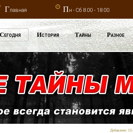
Г
П
лавная
н - Сб 8.00 - 18.00.
С
И
Т
Р
ЕГОДНЯ
СТОРИЯ
АЙНЫ
АЗНОЕ
Добавлено: 13-