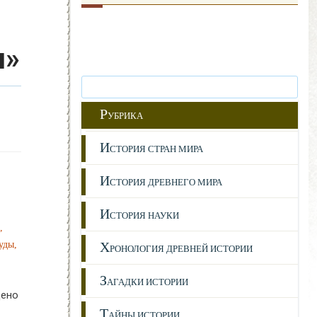
я»
Р
УБРИКА
И
СТОРИЯ СТРАН МИРА
И
СТОРИЯ ДРЕВНЕГО МИРА
И
СТОРИЯ НАУКИ
,
уды,
Х
РОНОЛОГИЯ ДРЕВНЕЙ ИСТОРИИ
З
АГАДКИ ИСТОРИИ
щено
Т
АЙНЫ ИСТОРИИ