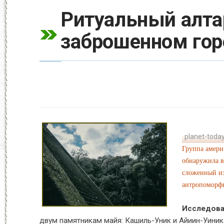
Ритуальный алта
заброшенном гор
planet-today
Группа амери
обнаружила в
сложенный из
антропоморфн
Исследова
двум памятникам майя: Кашиль-Уник и Айиин-Уиник