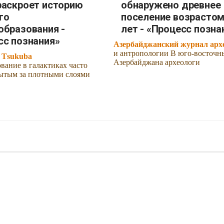
раскроет историю
обнаружено древнее
го
поселение возрастом
образования -
лет - «Процесс позна
сс познания»
Азербайджанский журнал арх
и антропологии В юго-восточн
f Tsukuba
Азербайджана археологи
вание в галактиках часто
рытым за плотными слоями