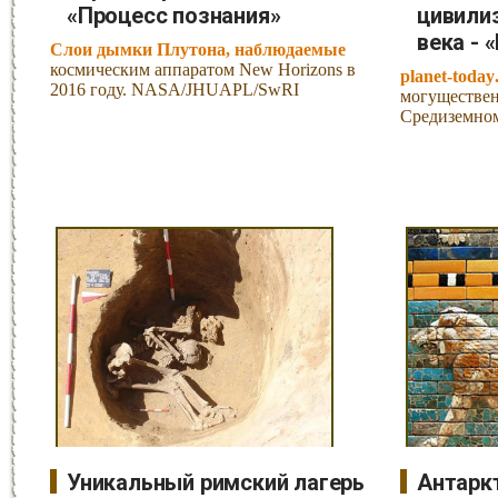
«Процесс познания»
цивили
века - 
Слои дымки Плутона, наблюдаемые
космическим аппаратом New Horizons в
planet-today
2016 году. NASA/JHUAPL/SwRI
могуществе
Средиземном
Уникальный римский лагерь
Антарк