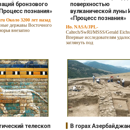
заций бронзового
поверхностью
«Процесс познания»
вулканической луны 
«Процесс познания»
.ru Около 3200 лет назад
нные державы Восточного
Ио. NASA/JPL-
орья внезапно
Caltech/SwRI/MSSS/Gerald Eichs
Впервые исследователям удало
заглянуть под
тический телескоп
В горах Азербайджа