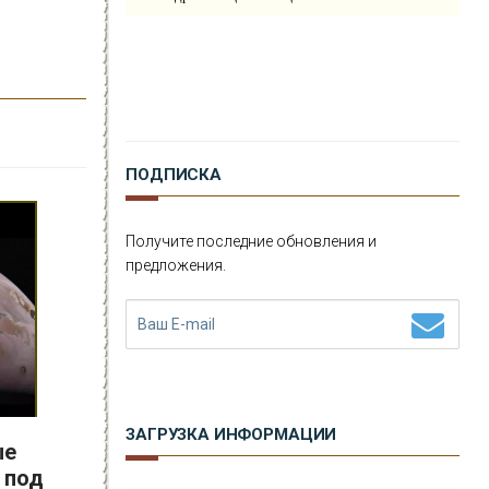
Б
ЕРМУДСКИЙ ТРЕУГОЛЬНИК
Г
ИБЛЫЕ ЗОНЫ
К
РУГИ НА ПОЛЯХ
ПОДПИСКА
А
НОМАЛИИ
Получите последние обновления и
Г
ИПОТЕЗЫ
предложения.
Н
ЕПОЗНАННОЕ
М
ИСТИКА
Р
ЕЛИГИЯ
ЗАГРУЗКА ИНФОРМАЦИИ
ые
О
РУЖИЕ
 под