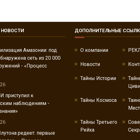
 НОВОСТИ
ДОПОЛНИТЕЛЬНЫЕ ССЫЛ
илизация Амазонии: под
О компании
РЕК
бнаружена сеть из 20 000
Новости
Конт
ружений - «Процесс
Тайны Истории
Тайн
026
Циви
ИИ приступил к
Тайны Космоса
Таин
ским наблюдениям -
Мест
знания»
026
Тайны Третьего
Сов
Рейха
Секр
лутона редеет: первые