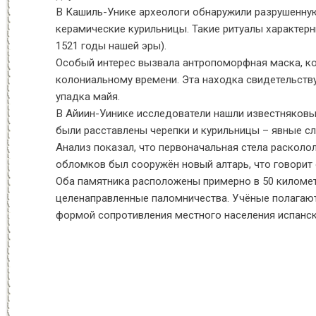
В Кашиль-Унике археологи обнаружили разрушенную 
керамические курильницы. Такие ритуалы характер
1521 годы нашей эры).
Особый интерес вызвала антропоморфная маска, ко
колониальному времени. Эта находка свидетельств
упадка майя.
В Айиин-Уинике исследователи нашли известняковые
были расставлены черепки и курильницы – явные сл
Анализ показал, что первоначальная стела расколо
обломков был сооружён новый алтарь, что говорит
Оба памятника расположены примерно в 50 километ
целенаправленные паломничества. Учёные полагают,
формой сопротивления местного населения испанс