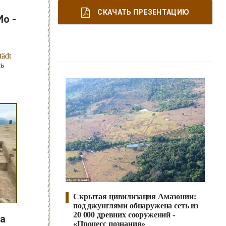
К
АТАКЛИЗМЫ
СКАЧАТЬ ПРЕЗЕНТАЦИЮ
Ио -
К
ЛОНИРОВАНИЕ
Н
tädt
ОВЫЕ ТЕХНОЛОГИИ
сь
П
РОГНОЗЫ И ПРОРОЧЕСТВА
П
ЛАНЕТА ЗЕМЛЯ
В
ИДЕО НОВОСТИ
И
СТОРИЯ ОБО ВСЕМ НА СВЕТЕ
О
КОМПАНИИ
Н
Скрытая цивилизация Амазонии:
ОВОСТИ
под джунглями обнаружена сеть из
20 000 древних сооружений -
на
К
ОНТАКТЫ
«Процесс познания»