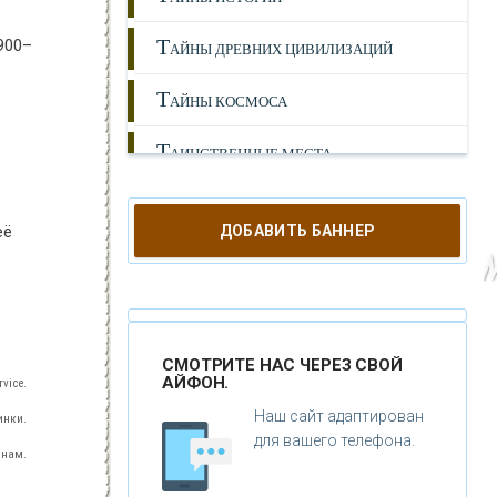
Т
900–
АЙНЫ ДРЕВНИХ ЦИВИЛИЗАЦИЙ
Т
АЙНЫ КОСМОСА
Т
АИНСТВЕННЫЕ МЕСТА
Т
АЙНЫ ТРЕТЬЕГО РЕЙХА
ДОБАВИТЬ БАННЕР
её
С
ОВЕРШЕННО СЕКРЕТНО
Т
АЙНЫ ПРИРОДЫ
П
АРАЛЛЕЛЬНЫЙ МИР
СМОТРИТЕ НАС ЧЕРЕЗ СВОЙ
АЙФОН.
vice.
Л
ЮДИ
Наш сайт адаптирован
инки.
для вашего телефона.
 нам.
И
НДИГО