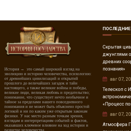
ПОСЛЕДНИЕ
Скрытая цив
джунглями о
древних соо
познания»
История → это самый широкий взгляд на
эволюцию и историю человечества, психологию:
от древнейших цивилизаций и открытий
авг 07, 2
прошлого до величайших загадок и тайн
настоящего, а также великие войны и победы,
Телескоп с 
великие люди, великая любовь и предательство;
астрономиче
понимание, что существует нечто необычное и
тайное за пределами нашего повседневного
«Процесс по
понимания и не может быть объяснено простой
логикой и ни по каким уже открытым законам
авг 07, 2
физики. У нас место разным точкам зрения,
взглядам и интерпретациям событий и фактов,
Атмосфера П
оказавших ключевое влияние на ход истории и
развитие человечества.