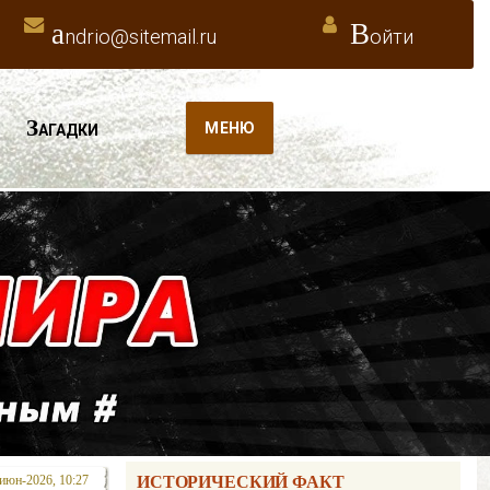
a
В
ndrio@sitemail.ru
ойти
З
МЕНЮ
АГАДКИ
июн-2026, 10:27
ИСТОРИЧЕСКИЙ ФАКТ