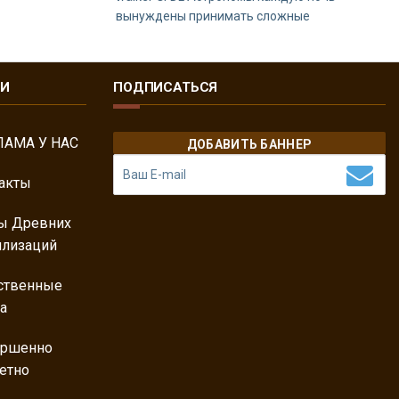
вынуждены принимать сложные
КИ
ПОДПИСАТЬСЯ
ЛАМА У НАС
ДОБАВИТЬ БАННЕР
акты
ы Древних
лизаций
ственные
а
ершенно
етно