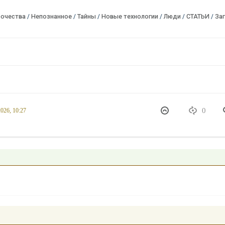
рочества
/
Непознанное
/
Тайны
/
Новые технологии
/
Люди
/
СТАТЬИ
/
За
0
026, 10:27