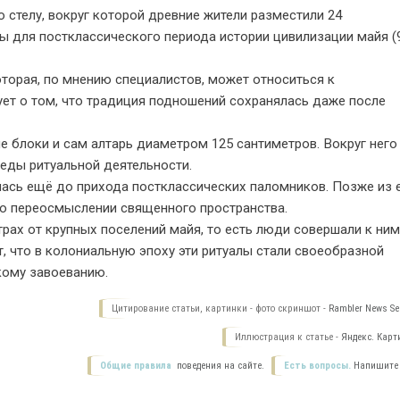
стелу, вокруг которой древние жители разместили 24
ны для постклассического периода истории цивилизации майя (
торая, по мнению специалистов, может относиться к
ует о том, что традиция подношений сохранялась даже после
 блоки и сам алтарь диаметром 125 сантиметров. Вокруг него
еды ритуальной деятельности.
лась ещё до прихода постклассических паломников. Позже из 
 о переосмыслении священного пространства.
рах от крупных поселений майя, то есть люди совершали к ним
 что в колониальную эпоху эти ритуалы стали своеобразной
кому завоеванию.
Цитирование статьи, картинки - фото скриншот -
Rambler News Ser
Иллюстрация к статье -
Яндекс. Карт
Общие правила
поведения на сайте.
Есть вопросы.
Напишите