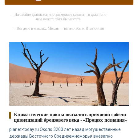
-- Начинайте делать все, что вы можете сделать – и даже то, о
чем можете хотя бы мечтать.
-- Все дело в мыслях. Мысль — начало всего. И мыслями
можно управлять. И поэтому главное дело совершенствования:
работать над мыслями.
-- Идите уверенно по направлению к мечте. Живите той жизнью,
которую вы сами себе придумали.
-- Самое большое богатство — это ум. Самая большая нищета —
глупость. Из всех страхов самый пугающий — самолюбование.
-- Лучшее, что можно сделать с хорошим советом, это
пропустить его мимо ушей. Он никогда не бывает полезен
никому, кроме того, кто его дал.
-- Люблю давать советы и очень не люблю, когда их дают мне.
Климатические циклы оказались причиной гибели
цивилизаций бронзового века - «Процесс познания»
planet-today.ru Около 3200 лет назад могущественные
державы Восточного Средиземноморья внезапно