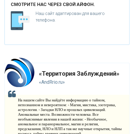
СМОТРИТЕ НАС ЧЕРЕЗ СВОЙ АЙФОН.
Н
ОВЫЕ ТЕХНОЛОГИИ
Наш сайт адаптирован для вашего
П
телефона.
РОГНОЗЫ И ПРОРОЧЕСТВА
П
ЛАНЕТА ЗЕМЛЯ
В
ИДЕО НОВОСТИ
И
СТОРИЯ ОБО ВСЕМ НА СВЕТЕ
«Территория Заблуждений»
О
КОМПАНИИ
«AndRrio.ru»
Н
ОВОСТИ
На нашем сайте Вы найдёте информацию о тайном,
К
непознанном и невероятном: - Магия, мистика, эзотерика,
ОНТАКТЫ
астрология. - Загадки НЛО и прошлых цивилизаций.
Аномальные места. Возможности человека. Все
необъяснимые явления в нашей жизни: - Необычное,
аномальное и паранормальное, магия и религия,
предсказания, НЛО и НЛП а так-же научные открытия, тайны
космоса, тайны древних цивилизаций.