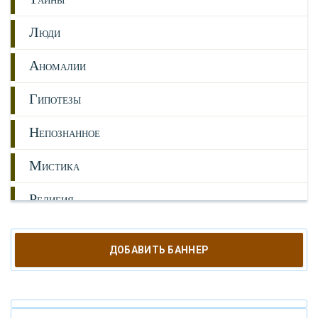
АЙНЫ
Л
ЮДИ
А
НОМАЛИИ
Г
ИПОТЕЗЫ
Н
ЕПОЗНАННОЕ
М
ИСТИКА
Р
ЕЛИГИЯ
О
РУЖИЕ
ДОБАВИТЬ БАННЕР
К
АТАКЛИЗМЫ
К
ЛОНИРОВАНИЕ