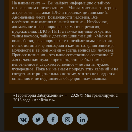
На нашем сайте → Вы найдёте информацию о тайном,
непознанном и невероятном: - Магия, мистика, эзотерика,
астрология. - Загадки НЛО и прошлых цивилизаций.
Аномальные места. Возможности человека. Все
необъяснимые явления в нашей жизни: - Необычное,
аномальное и пара нормальное, магия и религия,
предсказания, НЛО и НЛП а так-же научные открытия,
тайны космоса, тайны древних цивилизаций. -Магия и
волшебство, пара нормальные и необъяснимые явления,
поиск истины и философского камня, создания эликсира
молодости и вечной жизни – всегда волновали человека.
Процесс познания – это наше естественное состояние. И
для начала нам нужно признать, что необъяснимое,
непознанное и сверхъестественное – не значит чужое,
чужеродное! Пока мы не знаем природу этих явлений и не
следует их отрицать только по тому, что это не поддается
описанию и не подчиняется общепринятым законам.
«Территория Заблуждений»
→
2026
© Мы транслируем с
2013 года «AndRrio.ru»