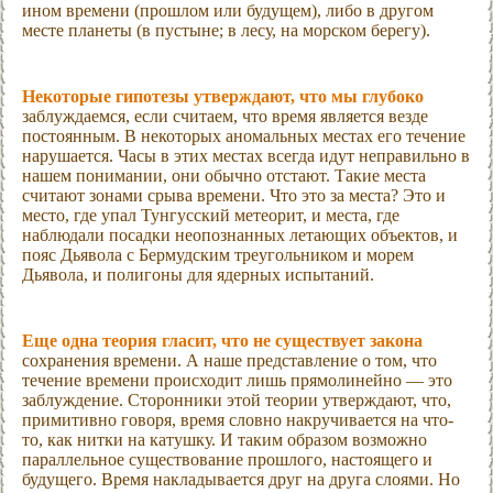
ином времени (прошлом или будущем), либо в другом
месте планеты (в пустыне; в лесу, на морском берегу).
Некоторые гипотезы утверждают, что мы глубоко
заблуждаемся, если считаем, что время является везде
постоянным. В некоторых аномальных местах его течение
нарушается. Часы в этих местах всегда идут неправильно в
нашем понимании, они обычно отстают. Такие места
считают зонами срыва времени. Что это за места? Это и
место, где упал Тунгусский метеорит, и места, где
наблюдали посадки неопознанных летающих объектов, и
пояс Дьявола с Бермудским треугольником и морем
Дьявола, и полигоны для ядерных испытаний.
Еще одна теория гласит, что не существует закона
сохранения времени. А наше представление о том, что
течение времени происходит лишь прямолинейно — это
заблуждение. Сторонники этой теории утверждают, что,
примитивно говоря, время словно накручивается на что-
то, как нитки на катушку. И таким образом возможно
параллельное существование прошлого, настоящего и
будущего. Время накладывается друг на друга слоями. Но