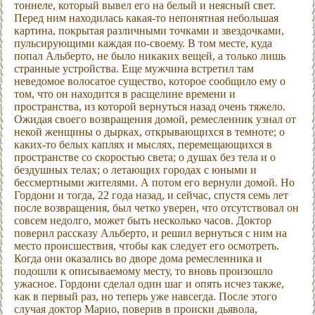
тоннеле, который вывел его на белый и неясный свет.
Перед ним находилась какая-то непонятная небольшая
картина, покрытая различными точками и звездочками,
пульсирующими каждая по-своему. В том месте, куда
попал Альберто, не было никаких вещей, а только лишь
странные устройства. Еще мужчина встретил там
неведомое волосатое существо, которое сообщило ему о
том, что он находится в расщелине времени и
пространства, из которой вернуться назад очень тяжело.
Ожидая своего возвращения домой, ремесленник узнал от
некой женщины о дырках, открывающихся в темноте; о
каких-то белых каплях и мыслях, перемещающихся в
пространстве со скоростью света; о душах без тела и о
бездушных телах; о летающих городах с юными и
бессмертными жителями. А потом его вернули домой. Но
Гордони и тогда, 22 года назад, и сейчас, спустя семь лет
после возвращения, был четко уверен, что отсутствовал он
совсем недолго, может быть несколько часов. Доктор
поверил рассказу Альберто, и решил вернуться с ним на
место происшествия, чтобы как следует его осмотреть.
Когда они оказались во дворе дома ремесленника и
подошли к описываемому месту, то вновь произошло
ужасное. Гордони сделал один шаг и опять исчез также,
как в первый раз, но теперь уже навсегда. После этого
случая доктор Марио, поверив в происки дьявола,