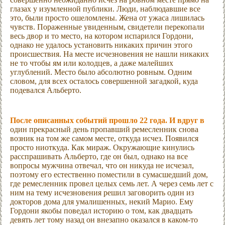
глазах у изумленной публики. Люди, наблюдавшие все
это, были просто ошеломлены. Жена от ужаса лишилась
чувств. Пораженные увиденным, свидетели перекопали
весь двор и то место, на котором испарился Гордони,
однако не удалось установить никаких причин этого
происшествия. На месте исчезновения не нашли никаких
не то чтобы ям или колодцев, а даже малейших
углублений. Место было абсолютно ровным. Одним
словом, для всех осталось совершенной загадкой, куда
подевался Альберто.
После описанных событий прошло 22 года. И вдруг в
один прекрасный день пропавший ремесленник снова
возник на том же самом месте, откуда исчез. Появился
просто ниоткуда. Как мираж. Окружающие кинулись
расспрашивать Альберто, где он был, однако на все
вопросы мужчина отвечал, что он никуда не исчезал,
поэтому его естественно поместили в сумасшедший дом,
где ремесленник провел целых семь лет. А через семь лет с
ним на тему исчезновения решил заговорить один из
докторов дома для умалишенных, некий Марио. Ему
Гордони якобы поведал историю о том, как двадцать
девять лет тому назад он внезапно оказался в каком-то