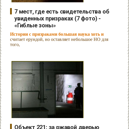
7 мест, где есть свидетельства об
увиденных призраках (7 фото) -
«Гиблые зоны»
Истории с призраками большая наука хоть и
считает ерундой, но оставляет небольшое НО для
того,
Объект 221: за ржавой дверью