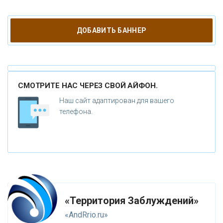
О
РУЖИЕ
ДОБАВИТЬ БАННЕР
К
АТАКЛИЗМЫ
К
ЛОНИРОВАНИЕ
СМОТРИТЕ НАС ЧЕРЕЗ СВОЙ АЙФОН.
Н
ОВЫЕ ТЕХНОЛОГИИ
Наш сайт адаптирован для вашего
П
телефона.
РОГНОЗЫ И ПРОРОЧЕСТВА
П
ЛАНЕТА ЗЕМЛЯ
В
ИДЕО НОВОСТИ
И
СТОРИЯ ОБО ВСЕМ НА СВЕТЕ
«Территория Заблуждений»
О
КОМПАНИИ
«AndRrio.ru»