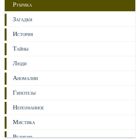
Р
УБРИКА
З
АГАДКИ
И
СТОРИЯ
Т
АЙНЫ
Л
ЮДИ
А
НОМАЛИИ
Г
ИПОТЕЗЫ
Н
ЕПОЗНАННОЕ
М
ИСТИКА
Р
ЕЛИГИЯ