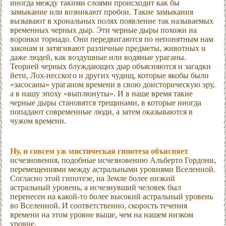
иногда между такими слоями происходит как бы
замыкание или возникают пробои. Такие замыкания
вызывают в хрональных полях появление так называемых
временных черных дыр. Эти черные дыры похожи на
воронки торнадо. Они передвигаются по непонятным нам
законам и затягивают различные предметы, животных и
даже людей, как воздушные или водяные ураганы.
Теорией черных блуждающих дыр объясняются и загадки
йети, Лох-несского и других чудищ, которые якобы были
«засосаны» ураганом времени в свою доисторическую эру,
а в нашу эпоху «выплюнуты». И в наше время такие
черные дыры становятся трещинами, в которые иногда
попадают современные люди, а затем оказываются в
чужом времени.
Ну, и совсем уж мистическая гипотеза объясняет
исчезновения, подобные исчезновению Альберто Гордони,
перемещениями между астральными уровнями Вселенной.
Согласно этой гипотезе, на Земле более низкий
астральный уровень, а исчезнувший человек был
перенесен на какой-то более высокий астральный уровень
во Вселенной. И соответственно, скорость течения
времени на этом уровне выше, чем на нашем низком
уровне.