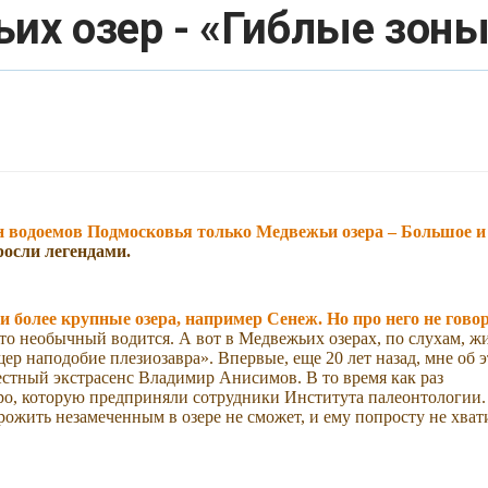
х озер - «Гиблые зоны
н водоемов Подмосковья только Медвежьи озера – Большое и
росли легендами.
и более крупные озера, например Сенеж. Но про него не говор
-то необычный водится. А вот в Медвежьих озерах, по слухам, ж
ер наподобие плезиозавра». Впервые, еще 20 лет назад, мне об 
естный экстрасенс Владимир Анисимов. В то время как раз
еро, которую предприняли сотрудники Института палеонтологии.
жить незамеченным в озере не сможет, и ему попросту не хват