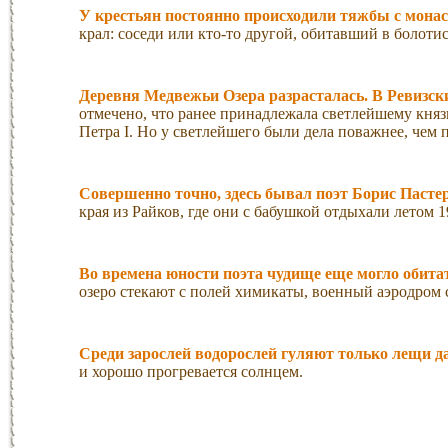
У крестьян постоянно происходили тяжбы с монаст
крал: соседи или кто-то другой, обитавший в болоти
Деревня Медвежьи Озера разрасталась. В Ревизски
отмечено, что ранее принадлежала светлейшему кн
Петра I. Но у светлейшего были дела поважнее, чем 
Совершенно точно, здесь бывал поэт Борис Пастер
края из Райков, где они с бабушкой отдыхали летом 19
Во времена юности поэта чудище еще могло обитат
озеро стекают с полей химикаты, военный аэродром 
Среди зарослей водорослей гуляют только лещи да
и хорошо прогревается солнцем.