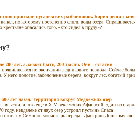
ледствия пригнали пугачевских разбойников. Барин решил заня
канал, по которому постепенно слили воды озера. Спрашивается
 крестьяне опасались того, «кто сидел в пруду»?
ну?
е 200 лет, а, может быть, 200 тысяч. Они – остатки
а, появившегося по окончании ледникового периода. Сейчас бол
а. У него пологие, заболоченные берега, вокруг лес, богатый гр
 600 лет назад. Территория вокруг Медвежьих озер
ы выяснили, что еще в XIV веке монах Афанасий, один из старц
 году, невдалеке от двух озер устроил пустынь Спаса
ию с князем Симонов монастырь передал Дмитрию Донскому сво