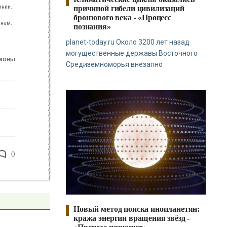
инки.
причиной гибели цивилизаций
бронзового века - «Процесс
 нам.
познания»
planet-today.ru Около 3200 лет назад
могущественные державы Восточного
 зоны
Средиземноморья внезапно
0
Новый метод поиска инопланетян:
кража энергии вращения звёзд -