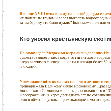
В конце XVIII века к нему на постой до суда и с
их полезным трудом и велел выкопать водоотводный 
зачем барину это было нужно? Быть может, он или его
Кто уносил крестьянскую скоти
На самом деле Медвежьи озера очень древние. Им н
существовавшего здесь когда-то гигантского водоем
озеро вытянуто с севера на юг на площади более 60 г
и ягодами.
Упоминание об этих местах попало в летописи еще
принадлежала Великому князю московскому. Краевед
московского Симонова монастыря, основанного в 1370
Преображения. А через двенадцать лет по соглашен
село в обмен на угодья, примыкающие к монастырю.