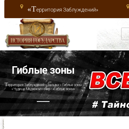
«Т
ерритория Заблуждений»
Гиблые зоны
Т
ерритория Заблуждений
»
Загадки
»
Гиблые зоны
» Чудище Медвежьих озер - «Гиблые зоны»