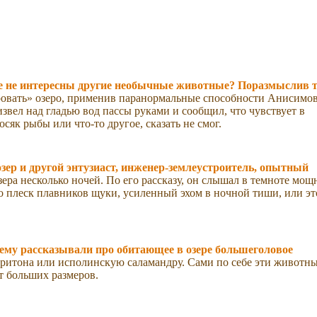
ве не интересны другие необычные животные? Поразмыслив т
вать» озеро, применив паранормальные способности Анисимов
звел над гладью вод пассы руками и сообщил, что чувствует в
осяк рыбы или что-то другое, сказать не смог.
зер и другой энтузиаст, инженер-землеустроитель, опытный
ера несколько ночей. По его рассказу, он слышал в темноте мощ
то плеск плавников щуки, усиленный эхом в ночной тиши, или эт
ему рассказывали про обитающее в озере большеголовое
ритона или исполинскую саламандру. Сами по себе эти животн
т больших размеров.