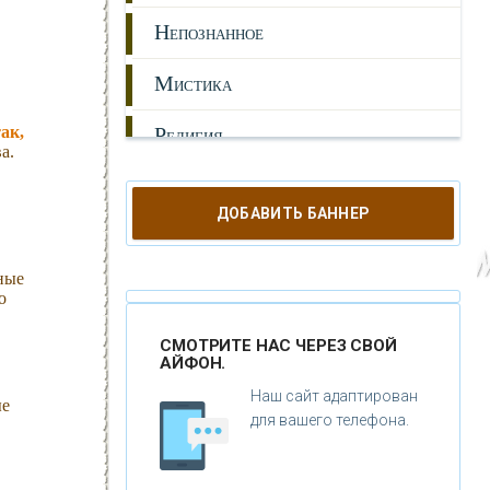
Н
ЕПОЗНАННОЕ
М
ИСТИКА
ак,
Р
ЕЛИГИЯ
а.
О
РУЖИЕ
ДОБАВИТЬ БАННЕР
К
АТАКЛИЗМЫ
ные
К
ЛОНИРОВАНИЕ
о
Н
ОВЫЕ ТЕХНОЛОГИИ
СМОТРИТЕ НАС ЧЕРЕЗ СВОЙ
АЙФОН.
П
РОГНОЗЫ И ПРОРОЧЕСТВА
Наш сайт адаптирован
ые
для вашего телефона.
П
ЛАНЕТА ЗЕМЛЯ