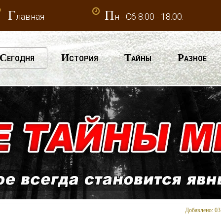
Г
П
лавная
н - Сб 8.00 - 18.00.
С
И
Т
Р
ЕГОДНЯ
СТОРИЯ
АЙНЫ
АЗНОЕ
Добавлено: 03