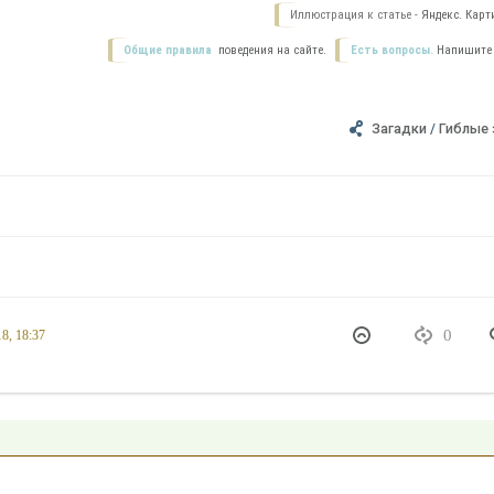
Иллюстрация к статье -
Яндекс. Карт
Общие правила
поведения на сайте.
Есть вопросы.
Напишите
Загадки
/
Гиблые
0
8, 18:37