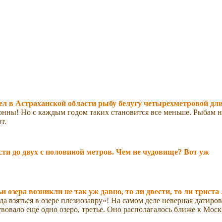
дел в Астраханской области рыбу белугу четырехметровой дл
онны! Но с каждым годом таких становится все меньше. Рыбам н
т.
ти до двух с половиной метров. Чем не чудовище? Вот уж
озера возникли не так уж давно, то ли двести, то ли триста 
уда взяться в озере плезиозавру»! На самом деле неверная датиро
ствовало еще одно озеро, третье. Оно располагалось ближе к Моск