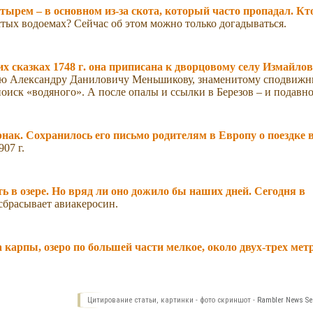
ырем – в основном из-за скота, который часто пропадал. Кт
стых водоемах? Сейчас об этом можно только догадываться.
х сказках 1748 г. она приписана к дворцовому селу Измайлов
язю Александру Даниловичу Меньшикову, знаменитому сподвижн
поиск «водяного». А после опалы и ссылки в Березов – и подавно
нак. Сохранилось его письмо родителям в Европу о поездке в
07 г.
ь в озере. Но вряд ли оно дожило бы наших дней. Сегодня в
сбрасывает авиакеросин.
 карпы, озеро по большей части мелкое, около двух-трех мет
Цитирование статьи, картинки - фото скриншот -
Rambler News Ser