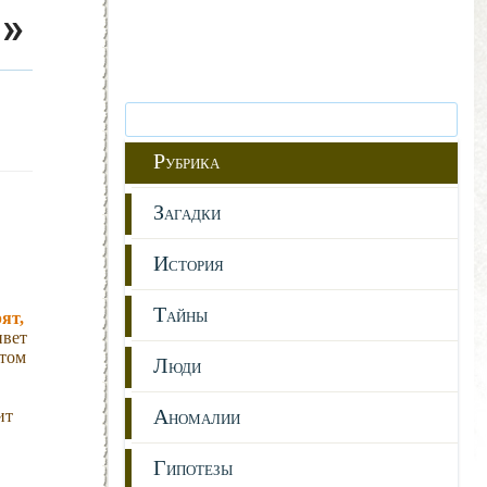
»
Р
УБРИКА
З
АГАДКИ
И
СТОРИЯ
Т
АЙНЫ
ят,
ивет
этом
Л
ЮДИ
А
ит
НОМАЛИИ
Г
ИПОТЕЗЫ