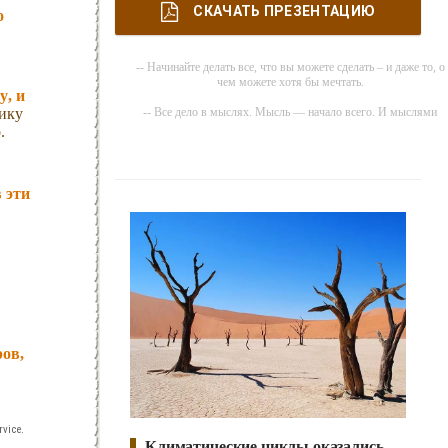
СКАЧАТЬ ПРЕЗЕНТАЦИЮ
о
-- Начинайте делать все, что вы можете сделать – и даже то, о
чем можете хотя бы мечтать.
у, и
-- Все дело в мыслях. Мысль — начало всего. И мыслями
ику
можно управлять. И поэтому главное дело совершенствования
.
работать над мыслями.
-- Идите уверенно по направлению к мечте. Живите той жизнью
которую вы сами себе придумали.
 эти
-- Самое большое богатство — это ум. Самая большая нищета
глупость. Из всех страхов самый пугающий — самолюбование
-- Лучшее, что можно сделать с хорошим советом, это
пропустить его мимо ушей. Он никогда не бывает полезен
никому, кроме того, кто его дал.
-- Люблю давать советы и очень не люблю, когда их дают мне.
ров,
vice.
Климатические циклы оказались