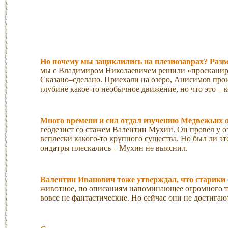
Но почему мы зациклились на плезиозаврах? Раз
мы с Владимиром Николаевичем решили «просканиро
Сказано–сделано. Приехали на озеро, Анисимов прои
глубине какое-то необычное движение, но что это – к
Много времени и сил отдал изучению Медвежьих о
геодезист со стажем Валентин Мухин. Он провел у оз
всплески какого-то крупного существа. Но был ли э
ондатры плескались – Мухин не выяснил.
Валентин Иванович тоже утверждал, что старики 
животное, по описаниям напоминающее огромного т
вовсе не фантастические. Но сейчас они не достигаю