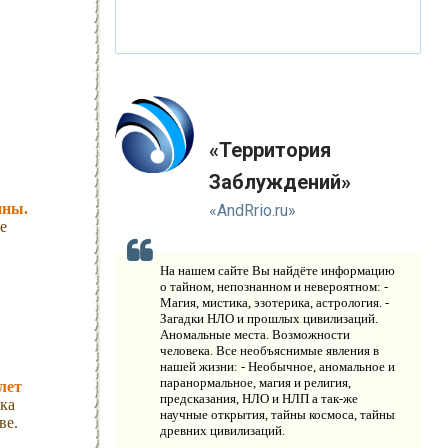
В
ИДЕО НОВОСТИ
И
СТОРИЯ ОБО ВСЕМ НА СВЕТЕ
О
КОМПАНИИ
Н
«Территория
ОВОСТИ
Заблуждений»
К
ОНТАКТЫ
ины.
«AndRrio.ru»
е
На нашем сайте Вы найдёте информацию
о тайном, непознанном и невероятном: -
Магия, мистика, эзотерика, астрология. -
Загадки НЛО и прошлых цивилизаций.
Аномальные места. Возможности
человека. Все необъяснимые явления в
нашей жизни: - Необычное, аномальное и
паранормальное, магия и религия,
лет
предсказания, НЛО и НЛП а так-же
вка
научные открытия, тайны космоса, тайны
ве.
древних цивилизаций.