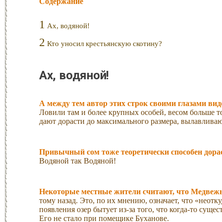
Содержание
1
Ах, водяной!
2
Кто уносил крестьянскую скотину?
Ах, водяной!
А между тем автор этих строк своими глазами ви
Ловили там и более крупных особей, весом больше т
дают дорасти до максимального размера, вылавливаю
Привычный сом тоже теоретически способен дорас
Водяной так Водяной!
Некоторые местные жители считают, что Медвежьи 
тому назад. Это, по их мнению, означает, что «неотк
появления озер бытует из-за того, что когда-то суще
Его не стало при помещике Буханове.