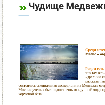
Чудище Медвежьи
Среди соте
Малое – об
Рядом есть 
что там кто
«древний ящ
рассказал м
состоялась специальная экспедиция на Медвежье оз
Мнение ученых было однозначным: крупный ящер про
кормовой базы.