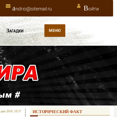
a
В
ndrio@sitemail.ru
ойти
З
МЕНЮ
АГАДКИ
-дек-2018, 18:37
ИСТОРИЧЕСКИЙ ФАКТ