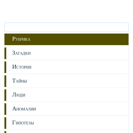
Р
УБРИКА
З
АГАДКИ
И
СТОРИЯ
Т
АЙНЫ
Л
ЮДИ
А
НОМАЛИИ
Г
ИПОТЕЗЫ