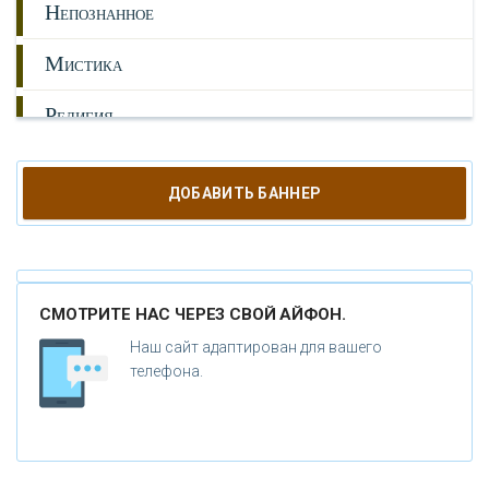
Н
ЕПОЗНАННОЕ
М
ИСТИКА
Р
ЕЛИГИЯ
О
РУЖИЕ
ДОБАВИТЬ БАННЕР
К
АТАКЛИЗМЫ
К
ЛОНИРОВАНИЕ
СМОТРИТЕ НАС ЧЕРЕЗ СВОЙ АЙФОН.
Н
ОВЫЕ ТЕХНОЛОГИИ
Наш сайт адаптирован для вашего
П
телефона.
РОГНОЗЫ И ПРОРОЧЕСТВА
П
ЛАНЕТА ЗЕМЛЯ
В
ИДЕО НОВОСТИ