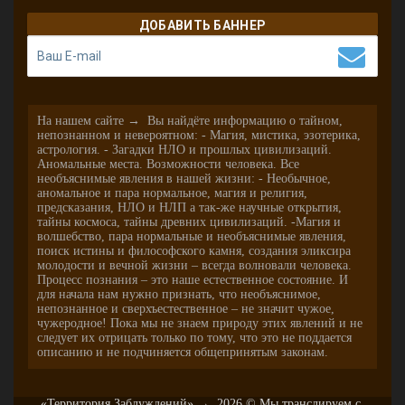
ДОБАВИТЬ БАННЕР
На нашем сайте → Вы найдёте информацию о тайном,
непознанном и невероятном: - Магия, мистика, эзотерика,
астрология. - Загадки НЛО и прошлых цивилизаций.
Аномальные места. Возможности человека. Все
необъяснимые явления в нашей жизни: - Необычное,
аномальное и пара нормальное, магия и религия,
предсказания, НЛО и НЛП а так-же научные открытия,
тайны космоса, тайны древних цивилизаций. -Магия и
волшебство, пара нормальные и необъяснимые явления,
поиск истины и философского камня, создания эликсира
молодости и вечной жизни – всегда волновали человека.
Процесс познания – это наше естественное состояние. И
для начала нам нужно признать, что необъяснимое,
непознанное и сверхъестественное – не значит чужое,
чужеродное! Пока мы не знаем природу этих явлений и не
следует их отрицать только по тому, что это не поддается
описанию и не подчиняется общепринятым законам.
«Территория Заблуждений»
→
2026
© Мы транслируем с