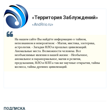
И
СТОРИЯ ОБО ВСЕМ НА СВЕТЕ
«Территория Заблуждений»
О
КОМПАНИИ
«AndRrio.ru»
Н
ОВОСТИ
На нашем сайте Вы найдёте информацию о тайном,
К
непознанном и невероятном: - Магия, мистика, эзотерика,
ОНТАКТЫ
астрология. - Загадки НЛО и прошлых цивилизаций.
Аномальные места. Возможности человека. Все
необъяснимые явления в нашей жизни: - Необычное,
аномальное и паранормальное, магия и религия,
предсказания, НЛО и НЛП а так-же научные открытия, тайны
космоса, тайны древних цивилизаций.
ПОДПИСКА