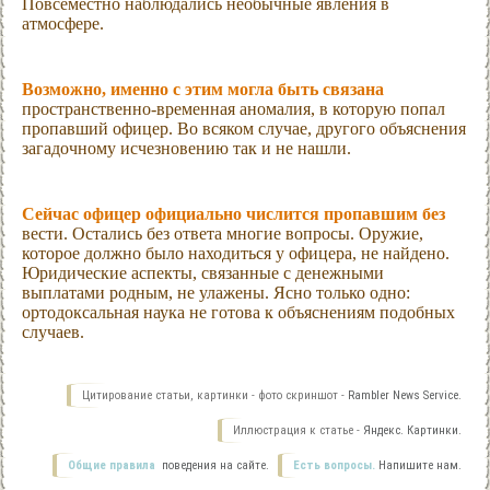
Повсеместно наблюдались необычные явления в
атмосфере.
Возможно, именно с этим могла быть связана
пространственно-временная аномалия, в которую попал
пропавший офицер. Во всяком случае, другого объяснения
загадочному исчезновению так и не нашли.
Сейчас офицер официально числится пропавшим без
вести. Остались без ответа многие вопросы. Оружие,
которое должно было находиться у офицера, не найдено.
Юридические аспекты, связанные с денежными
выплатами родным, не улажены. Ясно только одно:
ортодоксальная наука не готова к объяснениям подобных
случаев.
Цитирование статьи, картинки - фото скриншот -
Rambler News Service.
Иллюстрация к статье -
Яндекс. Картинки.
Общие правила
поведения на сайте.
Есть вопросы.
Напишите нам.