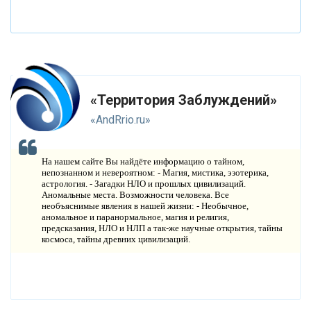
П
ЛАНЕТА ЗЕМЛЯ
В
ИДЕО НОВОСТИ
И
СТОРИЯ ОБО ВСЕМ НА СВЕТЕ
«Территория Заблуждений»
О
КОМПАНИИ
«AndRrio.ru»
Н
ОВОСТИ
На нашем сайте Вы найдёте информацию о тайном,
К
непознанном и невероятном: - Магия, мистика, эзотерика,
ОНТАКТЫ
астрология. - Загадки НЛО и прошлых цивилизаций.
Аномальные места. Возможности человека. Все
необъяснимые явления в нашей жизни: - Необычное,
аномальное и паранормальное, магия и религия,
предсказания, НЛО и НЛП а так-же научные открытия, тайны
космоса, тайны древних цивилизаций.