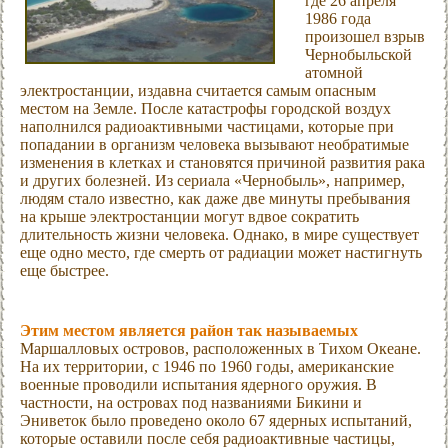
где 26 апреля
1986 года
произошел взрыв
Чернобыльской
атомной
электростанции, издавна считается самым опасным
местом на Земле. После катастрофы городской воздух
наполнился радиоактивными частицами, которые при
попадании в организм человека вызывают необратимые
изменения в клетках и становятся причиной развития рака
и других болезней. Из сериала «Чернобыль», например,
людям стало известно, как даже две минуты пребывания
на крыше электростанции могут вдвое сократить
длительность жизни человека. Однако, в мире существует
еще одно место, где смерть от радиации может настигнуть
еще быстрее.
Этим местом является район так называемых
Маршалловых островов, расположенных в Тихом Океане.
На их территории, с 1946 по 1960 годы, американские
военные проводили испытания ядерного оружия. В
частности, на островах под названиями Бикини и
Эниветок было проведено около 67 ядерных испытаний,
которые оставили после себя радиоактивные частицы,