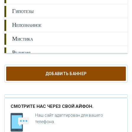
Г
ИПОТЕЗЫ
Н
ЕПОЗНАННОЕ
М
ИСТИКА
Р
ЕЛИГИЯ
О
РУЖИЕ
ДОБАВИТЬ БАННЕР
К
АТАКЛИЗМЫ
К
ЛОНИРОВАНИЕ
СМОТРИТЕ НАС ЧЕРЕЗ СВОЙ АЙФОН.
Н
ОВЫЕ ТЕХНОЛОГИИ
Наш сайт адаптирован для вашего
П
телефона.
РОГНОЗЫ И ПРОРОЧЕСТВА