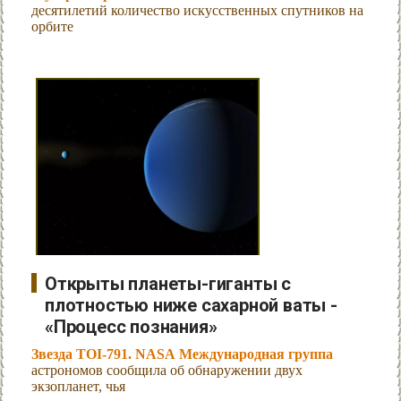
десятилетий количество искусственных спутников на
орбите
Открыты планеты-гиганты с
плотностью ниже сахарной ваты -
«Процесс познания»
Звезда TOI‑791. NASA Международная группа
астрономов сообщила об обнаружении двух
экзопланет, чья