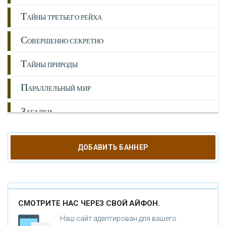
Т
АЙНЫ ТРЕТЬЕГО РЕЙХА
С
ОВЕРШЕННО СЕКРЕТНО
Т
АЙНЫ ПРИРОДЫ
П
АРАЛЛЕЛЬНЫЙ МИР
З
АГАДКИ
И
СТОРИЯ
ДОБАВИТЬ БАННЕР
Л
ЮДИ
А
НОМАЛИИ
СМОТРИТЕ НАС ЧЕРЕЗ СВОЙ АЙФОН.
Г
ИПОТЕЗЫ
Наш сайт адаптирован для вашего