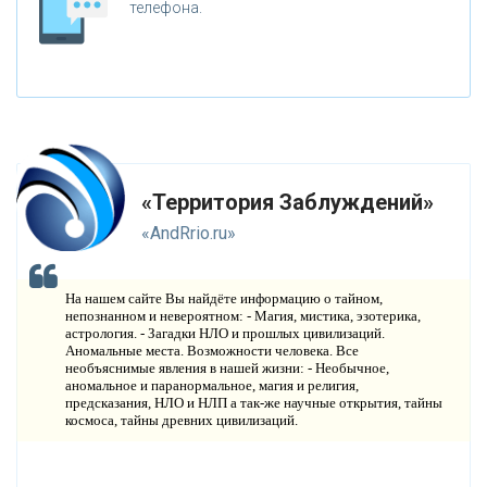
Н
телефона.
ЕПОЗНАННОЕ
М
ИСТИКА
Р
ЕЛИГИЯ
О
РУЖИЕ
«Территория Заблуждений»
К
АТАКЛИЗМЫ
«AndRrio.ru»
К
ЛОНИРОВАНИЕ
На нашем сайте Вы найдёте информацию о тайном,
Н
непознанном и невероятном: - Магия, мистика, эзотерика,
ОВЫЕ ТЕХНОЛОГИИ
астрология. - Загадки НЛО и прошлых цивилизаций.
Аномальные места. Возможности человека. Все
П
РОГНОЗЫ И ПРОРОЧЕСТВА
необъяснимые явления в нашей жизни: - Необычное,
аномальное и паранормальное, магия и религия,
предсказания, НЛО и НЛП а так-же научные открытия, тайны
П
ЛАНЕТА ЗЕМЛЯ
космоса, тайны древних цивилизаций.
В
ИДЕО НОВОСТИ