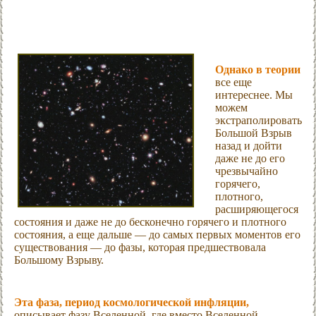
Однако в теории
все еще
интереснее. Мы
можем
экстраполировать
Большой Взрыв
назад и дойти
даже не до его
чрезвычайно
горячего,
плотного,
расширяющегося
состояния и даже не до бесконечно горячего и плотного
состояния, а еще дальше — до самых первых моментов его
существования — до фазы, которая предшествовала
Большому Взрыву.
Эта фаза, период космологической инфляции,
описывает фазу Вселенной, где вместо Вселенной,