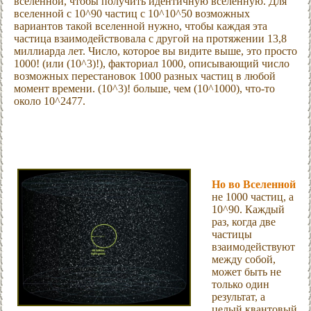
вселенной, чтобы получить идентичную вселенную. Для
вселенной с 10^90 частиц с 10^10^50 возможных
вариантов такой вселенной нужно, чтобы каждая эта
частица взаимодействовала с другой на протяжении 13,8
миллиарда лет. Число, которое вы видите выше, это просто
1000! (или (10^3)!), факториал 1000, описывающий число
возможных перестановок 1000 разных частиц в любой
момент времени. (10^3)! больше, чем (10^1000), что-то
около 10^2477.
Но во Вселенной
не 1000 частиц, а
10^90. Каждый
раз, когда две
частицы
взаимодействуют
между собой,
может быть не
только один
результат, а
целый квантовый