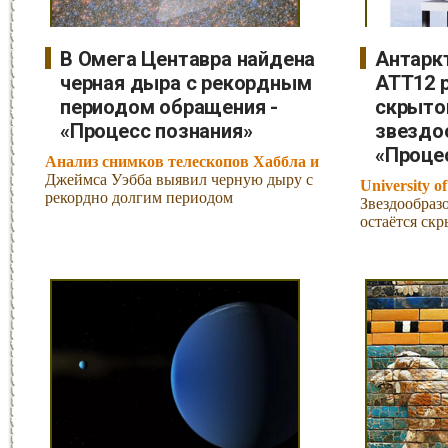
В Омега Центавра найдена
Антарк
черная дыра с рекордным
ATT12 
периодом обращения -
скрыто
«Процесс познания»
звездо
«Проце
Анализ снимков телескопов Хаббла и
Джеймса Уэбба выявил черную дыру с
University o
рекордно долгим периодом
Звездообразо
остаётся ск