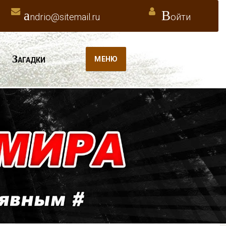
a
В
ndrio@sitemail.ru
ойти
З
МЕНЮ
АГАДКИ