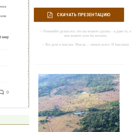
инки.
СКАЧАТЬ ПРЕЗЕНТАЦИЮ
 нам.
-- Начинайте делать все, что вы можете сделать – и даже то, о
чем можете хотя бы мечтать.
й мир
-- Все дело в мыслях. Мысль — начало всего. И мыслями
можно управлять. И поэтому главное дело совершенствования
работать над мыслями.
-- Идите уверенно по направлению к мечте. Живите той жизнью
которую вы сами себе придумали.
-- Самое большое богатство — это ум. Самая большая нищета
глупость. Из всех страхов самый пугающий — самолюбование
-- Лучшее, что можно сделать с хорошим советом, это
0
пропустить его мимо ушей. Он никогда не бывает полезен
никому, кроме того, кто его дал.
-- Люблю давать советы и очень не люблю, когда их дают мне.