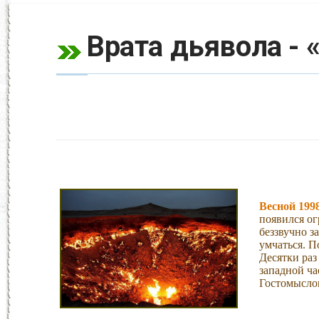
Врата дьявола -
Весной 199
появился о
беззвучно з
умчаться. П
Десятки раз
западной ча
Гостомыслов