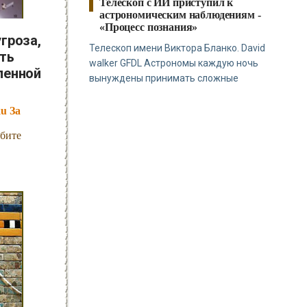
Телескоп с ИИ приступил к
астрономическим наблюдениям -
«Процесс познания»
гроза,
Телескоп имени Виктора Бланко. David
ть
walker GFDL Астрономы каждую ночь
ленной
вынуждены принимать сложные
u За
рбите