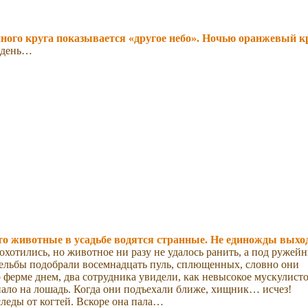
нного круга показывается «другое небо». Ночью оранжевый к
л день…
что животные в усадьбе водятся странные. Не единожды выхо
охотились, но животное ни разу не удалось ранить, а под ружей
рельбы подобрали восемнадцать пуль, сплющенных, словно они
 ферме днем, два сотрудника увидели, как невысокое мускулист
ало на лошадь. Когда они подъехали ближе, хищник… исчез!
леды от когтей. Вскоре она пала…