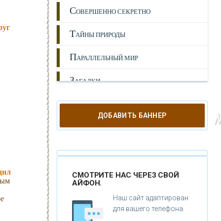
С
ОВЕРШЕННО СЕКРЕТНО
руг
Т
АЙНЫ ПРИРОДЫ
П
АРАЛЛЕЛЬНЫЙ МИР
З
АГАДКИ
И
СТОРИЯ
ДОБАВИТЬ БАННЕР
Л
ЮДИ
А
НОМАЛИИ
Г
дил
ИПОТЕЗЫ
СМОТРИТЕ НАС ЧЕРЕЗ СВОЙ
ным
АЙФОН.
Н
ЕПОЗНАННОЕ
Наш сайт адаптирован
ое
для вашего телефона.
М
ИСТИКА