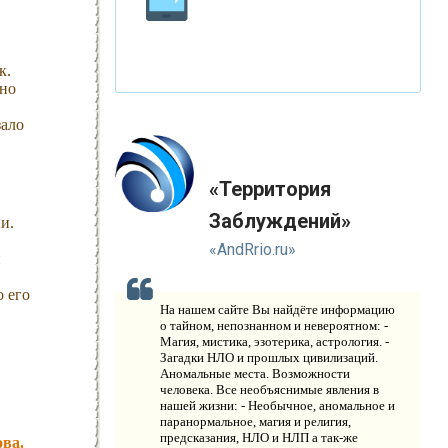
Р
ЕЛИГИЯ
к.
О
пно
РУЖИЕ
зало
К
АТАКЛИЗМЫ
К
«Территория
ЛОНИРОВАНИЕ
Заблуждений»
и.
Н
ОВЫЕ ТЕХНОЛОГИИ
«AndRrio.ru»
и
П
РОГНОЗЫ И ПРОРОЧЕСТВА
о его
На нашем сайте Вы найдёте информацию
П
о тайном, непознанном и невероятном: -
ЛАНЕТА ЗЕМЛЯ
Магия, мистика, эзотерика, астрология. -
Загадки НЛО и прошлых цивилизаций.
В
Аномальные места. Возможности
ИДЕО НОВОСТИ
человека. Все необъяснимые явления в
нашей жизни: - Необычное, аномальное и
И
СТОРИЯ ОБО ВСЕМ НА СВЕТЕ
паранормальное, магия и религия,
предсказания, НЛО и НЛП а так-же
ова.