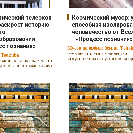
тический телескоп
Космический мусор: у
раскроет историю
способная изолирова
го
человечество от Все
образования -
- «Процесс познания»
сс познания»
Мусор на орбите Земли. Tohok
семь десятилетий количество
f Tsukuba
искусственных спутников на о
вание в галактиках часто
рытым за плотными слоями