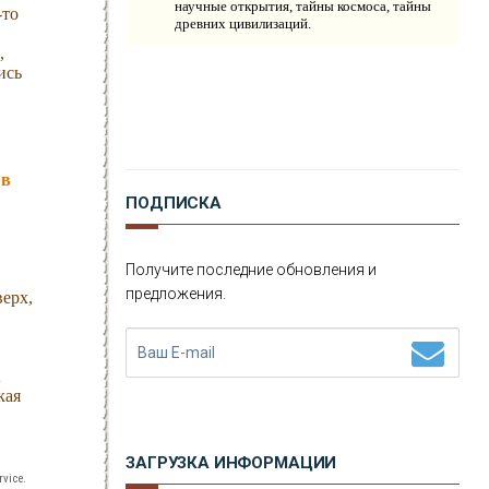
научные открытия, тайны космоса, тайны
-то
О
КОМПАНИИ
древних цивилизаций.
,
Н
ись
ОВОСТИ
К
ОНТАКТЫ
 в
ПОДПИСКА
Получите последние обновления и
предложения.
верх,
А
кая
ЗАГРУЗКА ИНФОРМАЦИИ
vice.