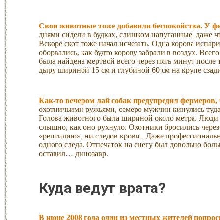
Свои животные тоже добавили беспокойства. У фе
днями сидели в будках, слишком напуганные, даже ч
Вскоре скот тоже начал исчезать. Одна корова испар
оборвались, как будто корову забрали в воздух. Все
была найдена мертвой всего через пять минут после 
дыру шириной 15 см и глубиной 60 см на крупе сзади
Как-то вечером лай собак предупредил фермеров, 
охотничьими ружьями, семеро мужчин кинулись туда
Голова животного была шириной около метра. Люди 
слышно, как оно рухнуло. Охотники бросились через 
«рептилию», ни следов крови.. Даже профессиональн
одного следа. Отпечаток на снегу был довольно бол
оставил… динозавр.
Куда ведут врата?
В июне 2008 года один из местных жителей попро