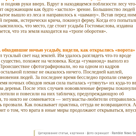
за и подняв руки вверх. Вдруг в находящемся поблизости лесу что
мент окружающим как будто «застило» зрение. Большинство людей
змытое вышло из леса и направилось к «шаману». Встав перед ним
 пермяк, истерически крича, покинул ферму. Когда его попытал
выяснилось, что место, где стоит усадьба Гостомыслова, издавна
тся, что эта земля находится на «тропе оборотня».
 обходившие ночью усадьбу, видели, как открылись «ворота»
 тусклый свет над землей. Им удалось разглядеть что-то вроде
 существо, похожее на человека. Когда «гуманоид» выполз из
. Происшествие сфотографировали, но на одном из кадров
 остальной пленке не оказалось ничего. Последней каплей,
новения людей. За последнее время бесследно пропали семеро
емя ночных обходов некая сила пыталась «утянуть» их куда-то в
 за деревья. После этих случаев новоявленные фермеры покинули
олотили и повесили на них табличку, предупреждающую об
и, то никто не сомневается — энтузиасты-любители отправились
сь прозвали. Как показывает практика, оттуда не возвращаются. 
т о том, что врата в иные миры продолжают открываться, впус
Цитирование статьи, картинки - фото скриншот -
Rambler News Ser