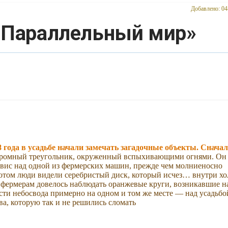
Добавлено: 04
 «Параллельный мир»
8 года в усадьбе начали замечать загадочные объекты. Снача
громный треугольник, окруженный вспыхивающими огнями. Он
авис над одной из фермерских машин, прежде чем молниеносно
отом люди видели серебристый диск, который исчез… внутри хо
 фермерам довелось наблюдать оранжевые круги, возникавшие н
сти небосвода примерно на одном и том же месте — над усадьбо
а, которую так и не решились сломать