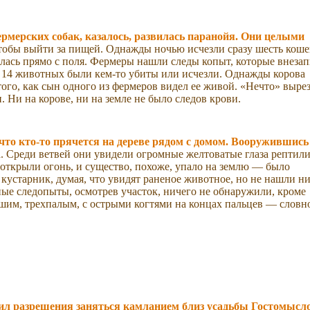
рмерских собак, казалось, развилась паранойя. Они целыми
тобы выйти за пищей. Однажды ночью исчезли сразу шесть коше
илась прямо с поля. Фермеры нашли следы копыт, которые внеза
го 14 животных были кем-то убиты или исчезли. Однажды корова
того, как сын одного из фермеров видел ее живой. «Нечто» выре
. Ни на корове, ни на земле не было следов крови.
что кто-то прячется на дереве рядом с домом. Вооружившись
. Среди ветвей они увидели огромные желтоватые глаза рептили
открыли огонь, и существо, похоже, упало на землю — было
кустарник, думая, что увидят раненое животное, но не нашли н
ые следопыты, осмотрев участок, ничего не обнаружили, кроме
ьшим, трехпалым, с острыми когтями на концах пальцев — словн
сил разрешения заняться камланием близ усадьбы Гостомысл