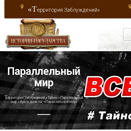
«Т
ерритория Заблуждений»
Параллельный
мир
Т
ерритория Заблуждений
»
Тайны
»
Параллельный
мир
» Врата дьявола - «Параллельный мир»