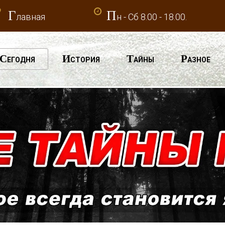
Г
П
лавная
н - Сб 8.00 - 18.00.
С
И
Т
Р
ЕГОДНЯ
СТОРИЯ
АЙНЫ
АЗНОЕ