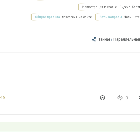
Иллюстрация к статье -
Яндекс. Карт
Общие правила
поведения на сайте.
Есть вопросы.
Напишите
Тайны
/
Параллельны
0
:10