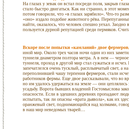
На глазах у зевак он встал посреди поля, закрыв гла
стало быстро двигаться. Как ни странно, в этот мо
потом говорили, что «в глазах зарябило». Что-то ра
«оно» издало подобие животного рёва. Перепуганный
найти, оказалось, что человек спешно уехал. Заодно 
пользуется дурной репутацией среди пермяков. Считае
Вскоре после попытки «камланий» двое фермеров,
иной мир. Около трех часов ночи один из них заметил
туннеля диаметром полтора метра. А в нем — черное
туннеля, проход в другой мир стал сужаться и исчез
запечатлелся очень тусклый, расплывчатый свет, а на
переполнившей чашу терпения фермеров, стали исчез
работников фермы. Еще двое рассказывали, что во вр
но им удалось удержаться на земле — они цеплялись
усадьбу. Ворота бывших владений Гостомыслова зак
опасности. Если в здешних деревнях пропадают люд
испытать, так ли опасны «врата дьявола», как их зде
оранжевый свет, поднимающийся над холмами, говори
в наш мир неведомых тварей…