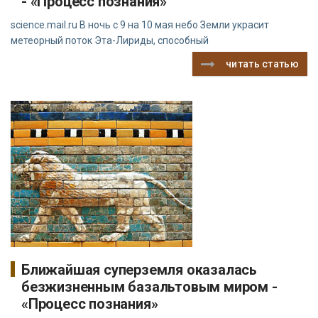
- «Процесс познания»
science.mail.ru В ночь с 9 на 10 мая небо Земли украсит
метеорный поток Эта-Лириды, способный
читать статью
Ближайшая суперземля оказалась
безжизненным базальтовым миром -
«Процесс познания»