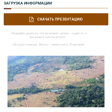
ЗАГРУЗКА ИНФОРМАЦИИ
СКАЧАТЬ ПРЕЗЕНТАЦИЮ
-- Начинайте делать все, что вы можете сделать – и даже то, о
чем можете хотя бы мечтать.
-- Все дело в мыслях. Мысль — начало всего. И мыслями
можно управлять. И поэтому главное дело совершенствования:
работать над мыслями.
-- Идите уверенно по направлению к мечте. Живите той жизнью,
которую вы сами себе придумали.
-- Самое большое богатство — это ум. Самая большая нищета —
глупость. Из всех страхов самый пугающий — самолюбование.
-- Лучшее, что можно сделать с хорошим советом, это
пропустить его мимо ушей. Он никогда не бывает полезен
никому, кроме того, кто его дал.
-- Люблю давать советы и очень не люблю, когда их дают мне.