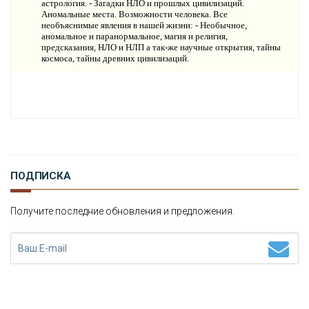
астрология. - Загадки НЛО и прошлых цивилизаций.
Аномальные места. Возможности человека. Все
П
РОГНОЗЫ И ПРОРОЧЕСТВА
необъяснимые явления в нашей жизни: - Необычное,
аномальное и паранормальное, магия и религия,
предсказания, НЛО и НЛП а так-же научные открытия, тайны
П
ЛАНЕТА ЗЕМЛЯ
космоса, тайны древних цивилизаций.
В
ИДЕО НОВОСТИ
И
СТОРИЯ ОБО ВСЕМ НА СВЕТЕ
О
КОМПАНИИ
ПОДПИСКА
Н
ОВОСТИ
Получите последние обновления и предложения.
К
ОНТАКТЫ