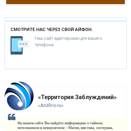
Л
ЮДИ
А
НОМАЛИИ
СМОТРИТЕ НАС ЧЕРЕЗ СВОЙ АЙФОН.
Г
ИПОТЕЗЫ
Наш сайт адаптирован для вашего
Н
телефона.
ЕПОЗНАННОЕ
М
ИСТИКА
Р
ЕЛИГИЯ
О
РУЖИЕ
«Территория Заблуждений»
К
АТАКЛИЗМЫ
«AndRrio.ru»
К
ЛОНИРОВАНИЕ
На нашем сайте Вы найдёте информацию о тайном,
Н
непознанном и невероятном: - Магия, мистика, эзотерика,
ОВЫЕ ТЕХНОЛОГИИ