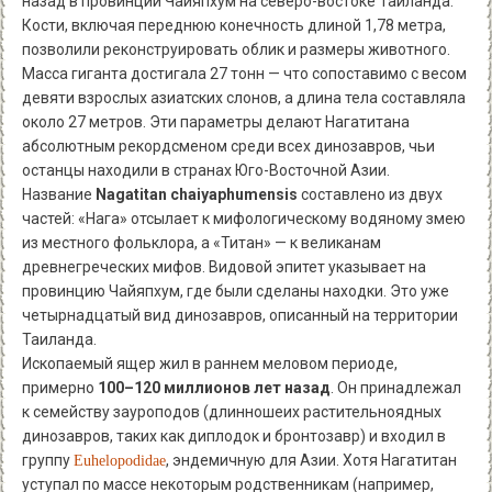
назад в провинции Чайяпхум на северо-востоке Таиланда.
Кости, включая переднюю конечность длиной 1,78 метра,
позволили реконструировать облик и размеры животного.
Масса гиганта достигала 27 тонн — что сопоставимо с весом
девяти взрослых азиатских слонов, а длина тела составляла
около 27 метров. Эти параметры делают Нагатитана
абсолютным рекордсменом среди всех динозавров, чьи
останцы находили в странах Юго-Восточной Азии.
Название
Nagatitan chaiyaphumensis
составлено из двух
частей: «Нага» отсылает к мифологическому водяному змею
из местного фольклора, а «Титан» — к великанам
древнегреческих мифов. Видовой эпитет указывает на
провинцию Чайяпхум, где были сделаны находки. Это уже
четырнадцатый вид динозавров, описанный на территории
Таиланда.
Ископаемый ящер жил в раннем меловом периоде,
примерно
100–120 миллионов лет назад
. Он принадлежал
к семейству зауроподов (длинношеих растительноядных
динозавров, таких как диплодок и бронтозавр) и входил в
группу
, эндемичную для Азии. Хотя Нагатитан
Euhelopodidae
уступал по массе некоторым родственникам (например,