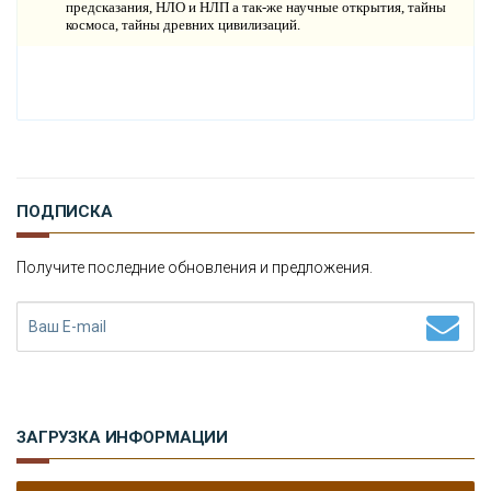
предсказания, НЛО и НЛП а так-же научные открытия, тайны
М
ИСТИКА
космоса, тайны древних цивилизаций.
Р
ЕЛИГИЯ
О
РУЖИЕ
К
АТАКЛИЗМЫ
ПОДПИСКА
К
ЛОНИРОВАНИЕ
Получите последние обновления и предложения.
Н
ОВЫЕ ТЕХНОЛОГИИ
П
РОГНОЗЫ И ПРОРОЧЕСТВА
П
ЛАНЕТА ЗЕМЛЯ
В
ЗАГРУЗКА ИНФОРМАЦИИ
ИДЕО НОВОСТИ
И
СТОРИЯ ОБО ВСЕМ НА СВЕТЕ