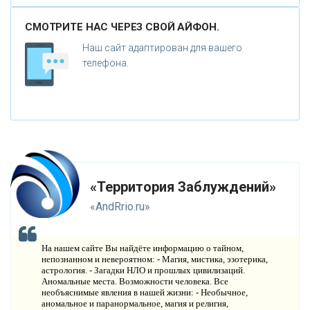
СМОТРИТЕ НАС ЧЕРЕЗ СВОЙ АЙФОН.
З
АГАДКИ ЧЕЛОВЕКА
Наш сайт адаптирован для вашего
Б
телефона.
ЕРМУДСКИЙ ТРЕУГОЛЬНИК
Г
ИБЛЫЕ ЗОНЫ
К
РУГИ НА ПОЛЯХ
Т
АЙНЫ
«Территория Заблуждений»
Л
ЮДИ
«AndRrio.ru»
А
НОМАЛИИ
На нашем сайте Вы найдёте информацию о тайном,
Г
непознанном и невероятном: - Магия, мистика, эзотерика,
ИПОТЕЗЫ
астрология. - Загадки НЛО и прошлых цивилизаций.
Аномальные места. Возможности человека. Все
Н
ЕПОЗНАННОЕ
необъяснимые явления в нашей жизни: - Необычное,
аномальное и паранормальное, магия и религия,