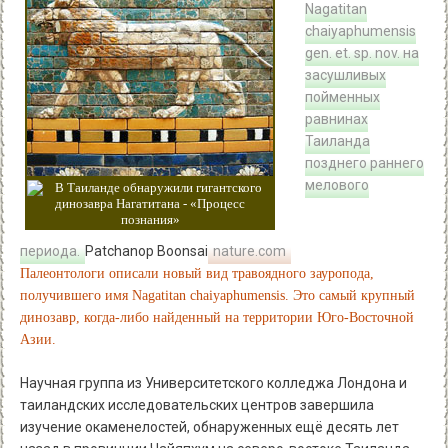
Nagatitan
chaiyaphumensis
gen. et. sp. nov. на
засушливых
пойменных
равнинах
Таиланда
позднего раннего
мелового
периода.
Patchanop Boonsai
nature.com
Палеонтологи описали новый вид травоядного зауропода,
получившего имя Nagatitan chaiyaphumensis. Это самый крупный
динозавр, когда-либо найденный на территории Юго-Восточной
Азии.
Научная группа из Университетского колледжа Лондона и
таиландских исследовательских центров завершила
изучение окаменелостей, обнаруженных ещё десять лет