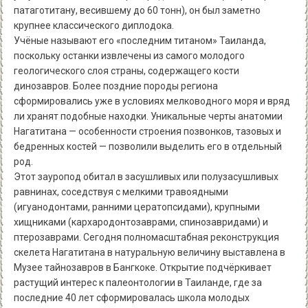
патаготитану, весившему до 60 тонн), он был заметно
крупнее классического диплодока.
Учёные называют его «последним титаном» Таиланда,
поскольку останки извлечены из самого молодого
геологического слоя страны, содержащего кости
динозавров. Более поздние породы региона
сформировались уже в условиях мелководного моря и вряд
ли хранят подобные находки. Уникальные черты анатомии
Нагатитана — особенности строения позвонков, тазовых и
бедренных костей — позволили выделить его в отдельный
род.
Этот зауропод обитал в засушливых или полузасушливых
равнинах, соседствуя с мелкими травоядными
(игуанодонтами, ранними цератопсидами), крупными
хищниками (кархародонтозаврами, спинозавридами) и
птерозаврами. Сегодня полномасштабная реконструкция
скелета Нагатитана в натуральную величину выставлена в
Музее тайнозавров в Бангкоке. Открытие подчёркивает
растущий интерес к палеонтологии в Таиланде, где за
последние 40 лет сформировалась школа молодых