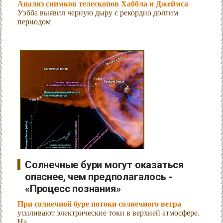
Анализ снимков телескопов Хаббла и Джеймса
Уэбба выявил черную дыру с рекордно долгим
периодом
Солнечные бури могут оказаться
опаснее, чем предполагалось -
«Процесс познания»
При солнечной буре потоки солнечного ветра
усиливают электрические токи в верхней атмосфере.
На