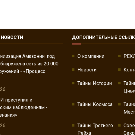
 НОВОСТИ
ДОПОЛНИТЕЛЬНЫЕ ССЫЛ
илизация Амазонии: под
О компании
РЕК
бнаружена сеть из 20 000
Новости
Конт
ружений - «Процесс
Тайны Истории
Тайн
026
Циви
ИИ приступил к
Тайны Космоса
Таин
ским наблюдениям -
Мест
знания»
026
Тайны Третьего
Сов
Рейха
Секр