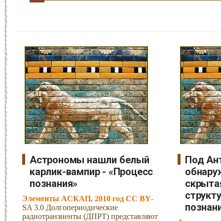
Астрономы нашли белый
Под Ан
карлик-вампир - «Процесс
обнару
познания»
скрыта
структу
Элементы АСКАП, 2010 год CC BY-
познан
SA 3.0 Долгопериодические
радиотранзиенты (ДПРТ) представляют