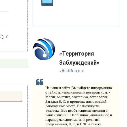
К
ЛОНИРОВАНИЕ
Н
ОВЫЕ ТЕХНОЛОГИИ
0
П
РОГНОЗЫ И ПРОРОЧЕСТВА
П
«Территория
ЛАНЕТА ЗЕМЛЯ
Заблуждений»
В
ИДЕО НОВОСТИ
«AndRrio.ru»
И
СТОРИЯ ОБО ВСЕМ НА СВЕТЕ
На нашем сайте Вы найдёте информацию
О
о тайном, непознанном и невероятном: -
КОМПАНИИ
Магия, мистика, эзотерика, астрология. -
Загадки НЛО и прошлых цивилизаций.
Н
Аномальные места. Возможности
ОВОСТИ
человека. Все необъяснимые явления в
нашей жизни: - Необычное, аномальное и
К
ОНТАКТЫ
паранормальное, магия и религия,
предсказания, НЛО и НЛП а так-же