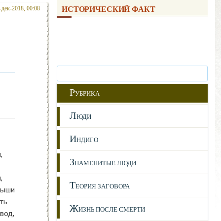
-дек-2018, 00:08
ИСТОРИЧЕСКИЙ ФАКТ
Р
УБРИКА
Л
ЮДИ
И
НДИГО
,
З
НАМЕНИТЫЕ ЛЮДИ
,
Т
ЕОРИЯ ЗАГОВОРА
дыши
ть
Ж
ИЗНЬ ПОСЛЕ СМЕРТИ
вод,