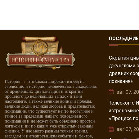
ПОСЛЕДНИЕ
Скрытая цив
джунглями о
древних соо
познания»
История → это самый широкий взгляд на
эволюцию и историю человечества, психологию:
от древнейших цивилизаций и открытий
авг 07, 2
прошлого до величайших загадок и тайн
настоящего, а также великие войны и победы,
Телескоп с 
великие люди, великая любовь и предательство;
астрономиче
понимание, что существует нечто необычное и
тайное за пределами нашего повседневного
«Процесс по
понимания и не может быть объяснено простой
логикой и ни по каким уже открытым законам
авг 07, 2
физики. У нас место разным точкам зрения,
взглядам и интерпретациям событий и фактов,