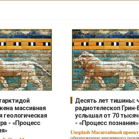
тарктидой
Десять лет тишины: 
жена массивная
радиотелескоп Грин-
я геологическая
услышал от 70 тысяч
ра - «Процесс
- «Процесс познания»
ия»
Unsplash Масштабный проект
обнаружению внеземного разу