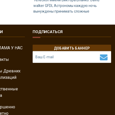
Телескоп имени Виктора Бланко. David
walker GFDL Астрономы каждую ночь
вынуждены принимать сложные
КИ
ПОДПИСАТЬСЯ
ЛАМА У НАС
ДОБАВИТЬ БАННЕР
акты
ы Древних
лизаций
ственные
а
ершенно
етно