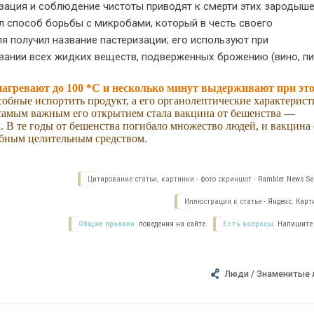
изация и соблюдение чистоты приводят к смерти этих зародыше
л способ борьбы с микробами, который в честь своего
я получил название пастеризации; его используют при
вании всех жидких веществ, подверженных брожению (вино, пи
агревают до 100 *С и несколько минут выдерживают при эт
обные испортить продукт, а его органолептические характерис
Но самым важным его открытием стала вакцина от бешенства —
. В те годы от бешенства погибало множество людей, и вакцина 
ебным целительным средством.
Цитирование статьи, картинки - фото скриншот -
Rambler News Ser
Иллюстрация к статье -
Яндекс. Карт
Общие правила
поведения на сайте.
Есть вопросы.
Напишите
Люди
/
Знаменитые