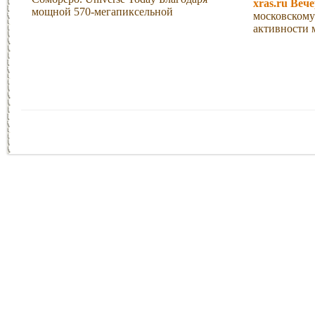
xras.ru Веч
мощной 570-мегапиксельной
московскому
активности 