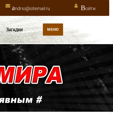
a
В
ndrio@sitemail.ru
ойти
З
МЕНЮ
АГАДКИ