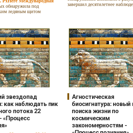
. PxHere Международная
завершил десятилетнее наблюде
ых обнаружила под
ским ледяным щитом
ий звездопад
Агностическая
: как наблюдать пик
биосигнатура: новый
ного потока 22
поиска жизни по
- «Процесс
космическим
ия»
закономерностям -
«Процесс познания»