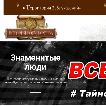
«Т
ерритория Заблуждений»
Знаменитые
люди
Т
ерритория Заблуждений
»
Люди
»
Знаменитые
люди
» Луи Пастер : открытия - «Знаменитые люди»