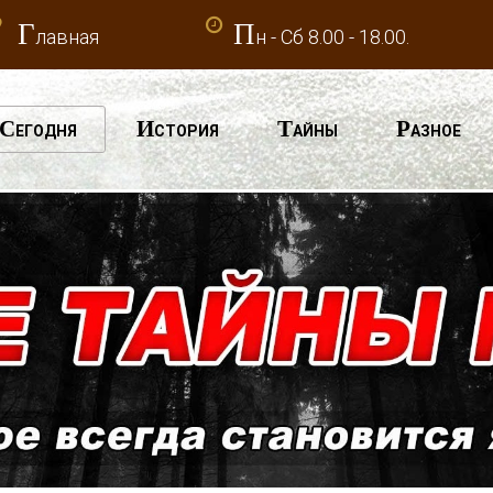
Г
П
лавная
н - Сб 8.00 - 18.00.
С
И
Т
Р
ЕГОДНЯ
СТОРИЯ
АЙНЫ
АЗНОЕ