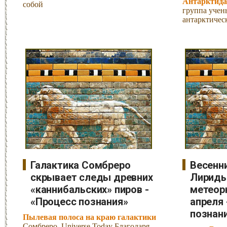
Антарктида
собой
группа учен
антарктиче
Галактика Сомбреро
Весенн
скрывает следы древних
Лириды
«каннибальских» пиров -
метеор
«Процесс познания»
апреля 
познан
Пылевая полоса на краю галактики
Сомбреро. Universe Today Благодаря