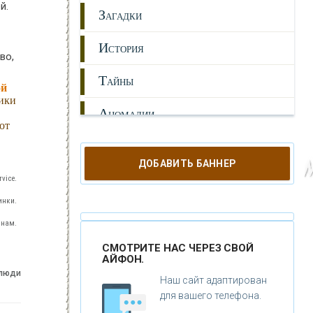
й.
З
АГАДКИ
И
СТОРИЯ
во,
Т
АЙНЫ
ой
тики
А
НОМАЛИИ
от
Г
ИПОТЕЗЫ
ДОБАВИТЬ БАННЕР
Н
vice.
ЕПОЗНАННОЕ
инки.
М
ИСТИКА
 нам.
Р
ЕЛИГИЯ
СМОТРИТЕ НАС ЧЕРЕЗ СВОЙ
АЙФОН.
 люди
О
РУЖИЕ
Наш сайт адаптирован
для вашего телефона.
К
АТАКЛИЗМЫ