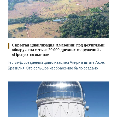
глупость. Из всех страхов самый пугающий — самолюбование.
-- Лучшее, что можно сделать с хорошим советом, это
пропустить его мимо ушей. Он никогда не бывает полезен
никому, кроме того, кто его дал.
-- Люблю давать советы и очень не люблю, когда их дают мне.
Скрытая цивилизация Амазонии: под джунглями
обнаружена сеть из 20 000 древних сооружений -
«Процесс познания»
Геоглиф, созданный цивилизацией Акири в штате Акре,
Бразилия. Это большое изображение было создано