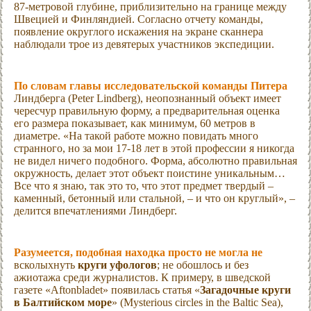
87-метровой глубине, приблизительно на границе между
Швецией и Финляндией. Согласно отчету команды,
появление округлого искажения на экране сканнера
наблюдали трое из девятерых участников экспедиции.
По словам главы исследовательской команды Питера
Линдберга (Peter Lindberg), неопознанный объект имеет
чересчур правильную форму, а предварительная оценка
его размера показывает, как минимум, 60 метров в
диаметре. «На такой работе можно повидать много
странного, но за мои 17-18 лет в этой профессии я никогда
не видел ничего подобного. Форма, абсолютно правильная
окружность, делает этот объект поистине уникальным…
Все что я знаю, так это то, что этот предмет твердый –
каменный, бетонный или стальной, – и что он круглый», –
делится впечатлениями Линдберг.
Разумеется, подобная находка просто не могла не
всколыхнуть
круги уфологов
; не обошлось и без
ажиотажа среди журналистов. К примеру, в шведской
газете «Aftonbladet» появилась статья «
Загадочные круги
в Балтийском море
» (Mysterious circles in the Baltic Sea),