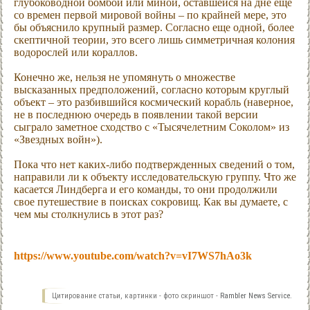
глубоководной бомбой или миной, оставшейся на дне еще
со времен первой мировой войны – по крайней мере, это
бы объяснило крупный размер. Согласно еще одной, более
скептичной теории, это всего лишь симметричная колония
водорослей или кораллов.
Конечно же, нельзя не упомянуть о множестве
высказанных предположений, согласно которым круглый
объект – это разбившийся космический корабль (наверное,
не в последнюю очередь в появлении такой версии
сыграло заметное сходство с «Тысячелетним Соколом» из
«Звездных войн»).
Пока что нет каких-либо подтвержденных сведений о том,
направили ли к объекту исследовательскую группу. Что же
касается Линдберга и его команды, то они продолжили
свое путешествие в поисках сокровищ. Как вы думаете, с
чем мы столкнулись в этот раз?
https://www.youtube.com/watch?v=vI7WS7hAo3k
Цитирование статьи, картинки - фото скриншот -
Rambler News Service.