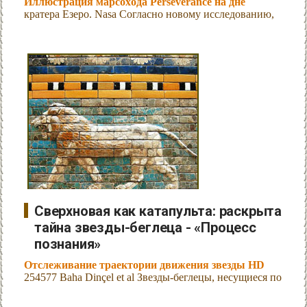
Иллюстрация марсохода Perseverance на дне
кратера Езеро. Nasa Согласно новому исследованию,
Сверхновая как катапульта: раскрыта
тайна звезды-беглеца - «Процесс
познания»
Отслеживание траектории движения звезды HD
254577 Baha Dinçel et al Звезды-беглецы, несущиеся по