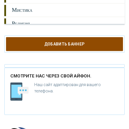
М
ИСТИКА
Р
ЕЛИГИЯ
О
РУЖИЕ
ДОБАВИТЬ БАННЕР
К
АТАКЛИЗМЫ
К
ЛОНИРОВАНИЕ
СМОТРИТЕ НАС ЧЕРЕЗ СВОЙ АЙФОН.
Н
ОВЫЕ ТЕХНОЛОГИИ
Наш сайт адаптирован для вашего
П
телефона.
РОГНОЗЫ И ПРОРОЧЕСТВА
П
ЛАНЕТА ЗЕМЛЯ
В
ИДЕО НОВОСТИ