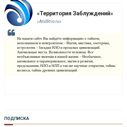
И
СТОРИЯ ОБО ВСЕМ НА СВЕТЕ
«Территория Заблуждений»
О
КОМПАНИИ
«AndRrio.ru»
Н
ОВОСТИ
На нашем сайте Вы найдёте информацию о тайном,
К
непознанном и невероятном: - Магия, мистика, эзотерика,
ОНТАКТЫ
астрология. - Загадки НЛО и прошлых цивилизаций.
Аномальные места. Возможности человека. Все
необъяснимые явления в нашей жизни: - Необычное,
аномальное и паранормальное, магия и религия,
предсказания, НЛО и НЛП а так-же научные открытия, тайны
космоса, тайны древних цивилизаций.
ПОДПИСКА