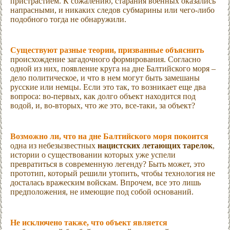
пристрастием. К сожалению, старания военных оказались
напрасными, и никаких следов субмарины или чего-либо
подобного тогда не обнаружили.
Существуют разные теории, призванные объяснить
происхождение загадочного формирования. Согласно
одной из них, появление круга на дне Балтийского моря –
дело политическое, и что в нем могут быть замешаны
русские или немцы. Если это так, то возникает еще два
вопроса: во-первых, как долго объект находится под
водой, и, во-вторых, что же это, все-таки, за объект?
Возможно ли, что на дне Балтийского моря покоится
одна из небезызвестных
нацистских летающих тарелок
,
истории о существовании которых уже успели
превратиться в современную легенду? Быть может, это
прототип, который решили утопить, чтобы технология не
досталась вражеским войскам. Впрочем, все это лишь
предположения, не имеющие под собой оснований.
Не исключено также, что объект является