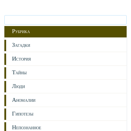
Р
УБРИКА
З
АГАДКИ
И
СТОРИЯ
Т
АЙНЫ
Л
ЮДИ
А
НОМАЛИИ
Г
ИПОТЕЗЫ
Н
ЕПОЗНАННОЕ