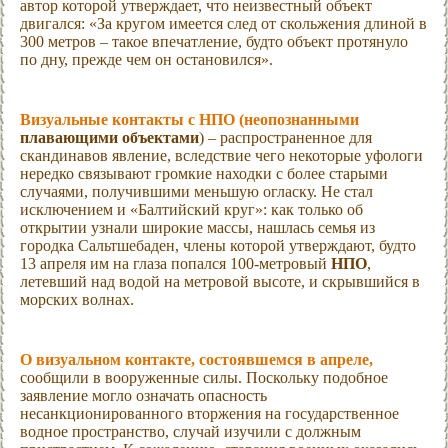
автор которой утверждает, что неизвестный объект
двигался: «За кругом имеется след от скольжения длиной в
300 метров – такое впечатление, будто объект протянуло
по дну, прежде чем он остановился».
Визуальные
контакты с НПО
(
неопознанными
плавающими объектами
) – распространенное для
скандинавов явление, вследствие чего некоторые уфологи
нередко связывают громкие находки с более старыми
случаями, получившими меньшую огласку. Не стал
исключением и «Балтийский круг»: как только об
открытии узнали широкие массы, нашлась семья из
городка Сальтшебаден, члены которой утверждают, будто
13 апреля им на глаза попался 100-метровый
НПО
,
летевший над водой на метровой высоте, и скрывшийся в
морских волнах.
О визуальном контакте, состоявшемся в апреле,
сообщили в вооруженные силы. Поскольку подобное
заявление могло означать опасность
несанкционированного вторжения на государственное
водное пространство, случай изучили с должным