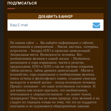
ПОДПИСАТЬСЯ
ДОБАВИТЬ БАННЕР
На нашем сайте → Вы найдёте информацию о тайном,
непознанном и невероятном: - Магия, мистика, эзотерика,
астрология. - Загадки НЛО и прошлых цивилизаций.
Аномальные места. Возможности человека. Все
необъяснимые явления в нашей жизни: - Необычное,
аномальное и пара нормальное, магия и религия,
предсказания, НЛО и НЛП а так-же научные открытия,
тайны космоса, тайны древних цивилизаций. -Магия и
волшебство, пара нормальные и необъяснимые явления,
поиск истины и философского камня, создания эликсира
молодости и вечной жизни – всегда волновали человека.
Процесс познания – это наше естественное состояние. И
для начала нам нужно признать, что необъяснимое,
непознанное и сверхъестественное – не значит чужое,
чужеродное! Пока мы не знаем природу этих явлений и не
следует их отрицать только по тому, что это не поддается
описанию и не подчиняется общепринятым законам.