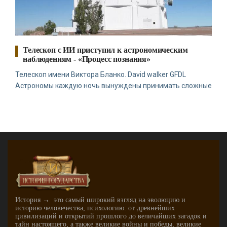
Телескоп с ИИ приступил к астрономическим
наблюдениям - «Процесс познания»
Телескоп имени Виктора Бланко. David walker GFDL
Астрономы каждую ночь вынуждены принимать сложные
История → это самый широкий взгляд на эволюцию и
историю человечества, психологию: от древнейших
цивилизаций и открытий прошлого до величайших загадок и
тайн настоящего, а также великие войны и победы, великие