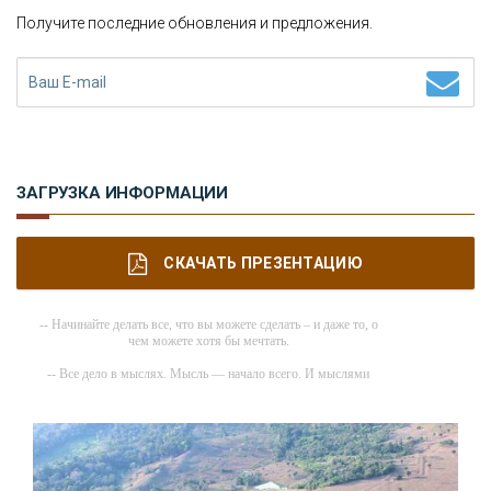
Получите последние обновления и предложения.
ЗАГРУЗКА ИНФОРМАЦИИ
СКАЧАТЬ ПРЕЗЕНТАЦИЮ
-- Начинайте делать все, что вы можете сделать – и даже то, о
чем можете хотя бы мечтать.
-- Все дело в мыслях. Мысль — начало всего. И мыслями
можно управлять. И поэтому главное дело совершенствования:
работать над мыслями.
-- Идите уверенно по направлению к мечте. Живите той жизнью,
которую вы сами себе придумали.
-- Самое большое богатство — это ум. Самая большая нищета —