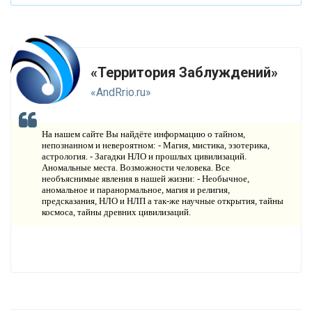
В
ИДЕО НОВОСТИ
И
СТОРИЯ ОБО ВСЕМ НА СВЕТЕ
«Территория Заблуждений»
О
КОМПАНИИ
«AndRrio.ru»
Н
ОВОСТИ
На нашем сайте Вы найдёте информацию о тайном,
К
непознанном и невероятном: - Магия, мистика, эзотерика,
ОНТАКТЫ
астрология. - Загадки НЛО и прошлых цивилизаций.
Аномальные места. Возможности человека. Все
необъяснимые явления в нашей жизни: - Необычное,
аномальное и паранормальное, магия и религия,
предсказания, НЛО и НЛП а так-же научные открытия, тайны
космоса, тайны древних цивилизаций.