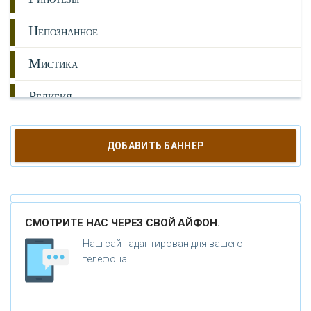
Н
ЕПОЗНАННОЕ
М
ИСТИКА
Р
ЕЛИГИЯ
О
РУЖИЕ
ДОБАВИТЬ БАННЕР
К
АТАКЛИЗМЫ
К
ЛОНИРОВАНИЕ
СМОТРИТЕ НАС ЧЕРЕЗ СВОЙ АЙФОН.
Н
ОВЫЕ ТЕХНОЛОГИИ
Наш сайт адаптирован для вашего
П
телефона.
РОГНОЗЫ И ПРОРОЧЕСТВА
П
ЛАНЕТА ЗЕМЛЯ