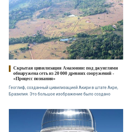
-- Идите уверенно по направлению к мечте. Живите той жизнью,
которую вы сами себе придумали.
-- Самое большое богатство — это ум. Самая большая нищета —
глупость. Из всех страхов самый пугающий — самолюбование.
-- Лучшее, что можно сделать с хорошим советом, это
пропустить его мимо ушей. Он никогда не бывает полезен
никому, кроме того, кто его дал.
-- Люблю давать советы и очень не люблю, когда их дают мне.
Скрытая цивилизация Амазонии: под джунглями
обнаружена сеть из 20 000 древних сооружений -
«Процесс познания»
Геоглиф, созданный цивилизацией Акири в штате Акре,
Бразилия. Это большое изображение было создано