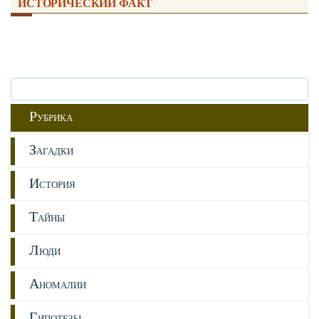
ИСТОРИЧЕСКИЙ ФАКТ
Р
УБРИКА
З
АГАДКИ
И
СТОРИЯ
Т
АЙНЫ
Л
ЮДИ
А
НОМАЛИИ
Г
ИПОТЕЗЫ